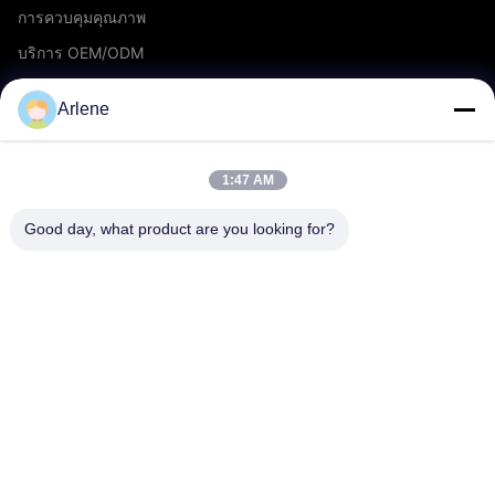
การควบคุมคุณภาพ
บริการ OEM/ODM
กิจกรรมและข่าวสาร
Arlene
สนับสนุน
1:47 AM
ดาวน์โหลด
Good day, what product are you looking for?
คำถามที่พบบ่อย
ติดต่อเรา
ติดต่อ
info@rpt-power.com
86-18129948166
สวนอุตสาหกรรม Wandajie เลขที่ 1-12, ถนน Jinlong, เขต
Pingshan, เชียงใหม่, กวางดง, จีน, 518118