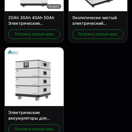
ВИДЕО
20Ah 30Ah 40Ah 50Ah
Экологически чистый
Электрические
электрический
аккумуляторы для
инвалидный кресло
инвалидных колясок
Литийная батарея
Получите лучшую цену
Получите лучшую цену
12,8в Lifepo4
240Wh Электрические
аккумулятор
батареи кресла
Электрические
аккумуляторы для
инвалидных колясок
мощностью 30 Ач
Получите лучшую цену