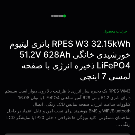
زئیات محصول
RPES W3 32.15kWh باتری لیتیوم
خورشیدی خانگی 51.2V 628Ah
LiFePO4 ذخیره انرژی با صفحه
ی 7 اینچی
RPES WM3 یک ذخیره ساز انرژی با ظرفیت بالا روی دیوار است سیستم
دارای باتری 51.2 ولتی 628 آمپر ساعتی LiFePO4 با توان 16.08
کیلووات ساعت انرژی، صفحه نمایش LCD رنگی، اتصال
WiFi/Bluetooth و BMS هوشمند برای نصب امن و قابل اعتماد در داخل
ساختمان مسکونی. کلید ویژگی ها طراحی داخلی IP20 با نمایشگر LCD
ی ...