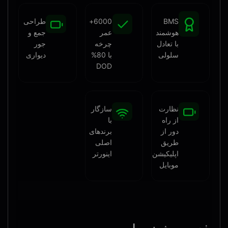
BMS
6000+
طراحی
هوشمند
عمر
جمع و
با تعادل
چرخه
جور
سلولی
با 80%
دیواری
DOD
نظارت
سازگار
از راه
با
دور از
برندهای
طریق
اصلی
اپلیکیشن
اینورتر
موبایل