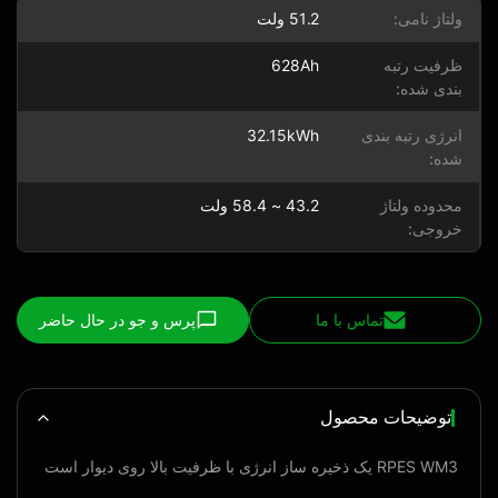
ولتاژ نامی:
51.2 ولت
ظرفیت رتبه
628Ah
بندی شده:
انرژی رتبه بندی
32.15kWh
شده:
محدوده ولتاژ
43.2 ~ 58.4 ولت
خروجی:
تماس با ما
پرس و جو در حال حاضر
توضیحات محصول
RPES WM3 یک ذخیره ساز انرژی با ظرفیت بالا روی دیوار است