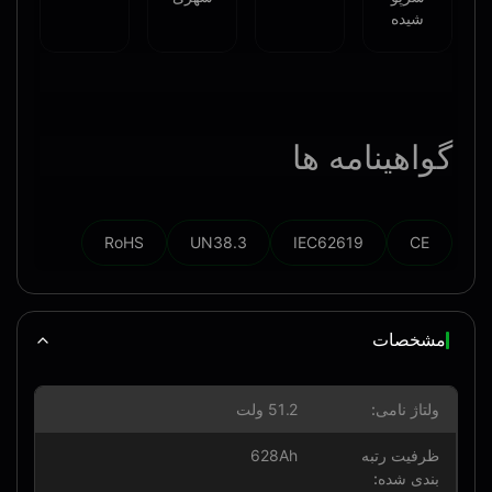
شیده
گواهینامه ها
RoHS
UN38.3
IEC62619
CE
مشخصات
ولتاژ نامی:
51.2 ولت
ظرفیت رتبه
628Ah
بندی شده: