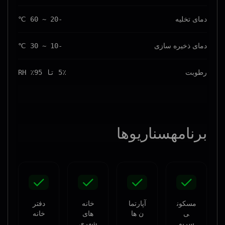
دمای تخلیه
-20 ~ 60 ℃
دمای ذخیره سازی
-10 ~ 30 ℃
رطوبت
5٪ تا 95٪ RH
برنامه
سناریوها
مسکون
آپارتما
خانه
دفتر
ی
ن ها
های
خانه
سرپو
شهری