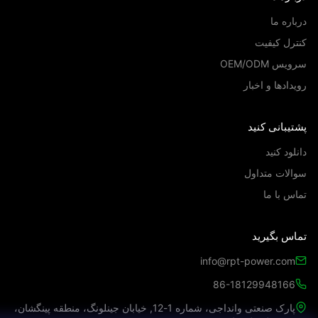
اره ما
رل کیفیت
س OEM/ODM
دادها و اخبار
یبانی کنید
لود کنید
لات متداول
س با ما
اس بگیرید
info@rpt-power.com
86-18129948166
پارک صنعتی وانداجی، شماره 1-12, خیابان جینلونگ، منطقه پینگشان،