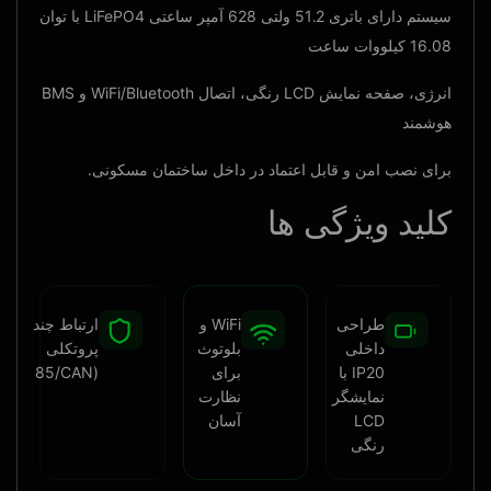
سیستم دارای باتری 51.2 ولتی 628 آمپر ساعتی LiFePO4 با توان
16.08 کیلووات ساعت
انرژی، صفحه نمایش LCD رنگی، اتصال WiFi/Bluetooth و BMS
هوشمند
برای نصب امن و قابل اعتماد در داخل ساختمان مسکونی.
کلید
ویژگی ها
طراحی
WiFi و
ارتباط چند
داخلی
بلوتوث
پروتکلی
IP20 با
برای
(RS485/CAN)
نمایشگر
نظارت
LCD
آسان
رنگی