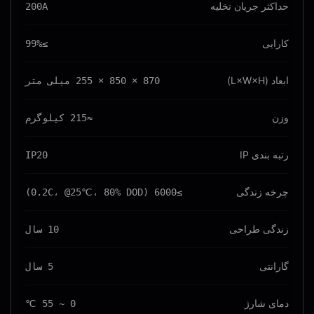
حداکثر جریان تخلیه
200A
کارایی
≥99%
ابعاد (L×W×H)
870 × 850 × 255 میلی متر
وزن
≈215 کیلوگرم
رتبه بندی IP
IP20
چرخه زندگی
≥6000 (0.2C، @25℃، 80% DOD)
زندگی طراحی
10 سال
گارانتی
5 سال
دمای شارژ
0 ~ 55 ℃