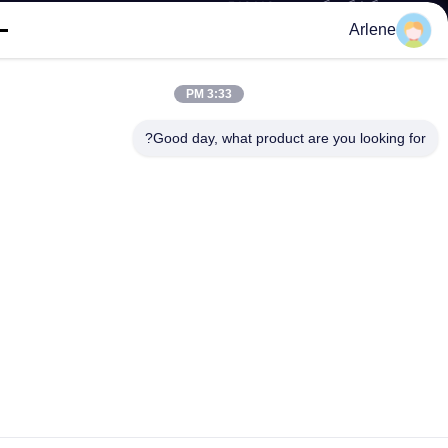
شنژن.گوانگدونگ، چین، 518118
Arlene
© 2026 Shenzhen Renergy Power Technology Co., Ltd.. تمام حقوق محفوظ
است.
3:33 PM
نقشه سایت
سیاست حفظ حریم خصوصی
Good day, what product are you looking fo