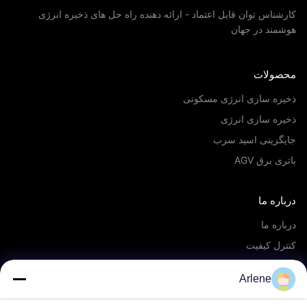
کارشناس توان قابل اعتماد - ارائه دهنده راه حل های ذخیره انرژی
هوشمند در جهان
محصولات
ذخیره سازی انرژی مسکونی
ذخیره سازی انرژی
جایگزینی اسید سرب
باتری برق AGV
درباره ما
درباره ما
کنترل کیفیت
سرویس OEM/ODM
Arlene
رویدادها و اخبار