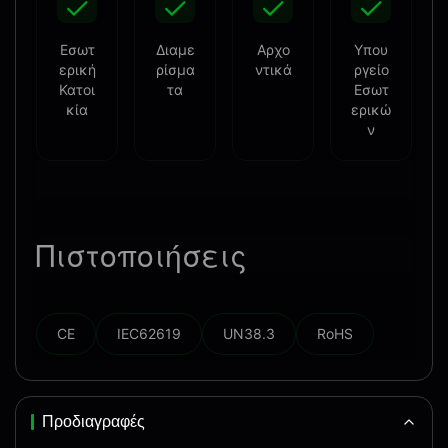
Εσωτ
Διαμε
Αρχο
Υπου
ερική
ρίσμα
ντικά
ργείο
Κατοι
τα
Εσωτ
κία
ερικώ
ν
Πιστοποιήσεις
CE
IEC62619
UN38.3
RoHS
Προδιαγραφές