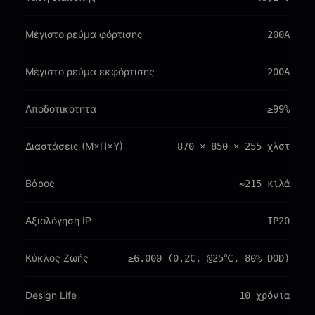
Μέγιστο ρεύμα φόρτισης
200Α
Μέγιστο ρεύμα εκφόρτισης
200Α
Αποδοτικότητα
≥99%
Διαστάσεις (Μ×Π×Υ)
870 × 850 × 255 χλστ
Βάρος
≈215 κιλά
Αξιολόγηση IP
IP20
Κύκλος Ζωής
≥6.000 (0,2C, @25℃, 80% DOD)
Design Life
10 χρόνια