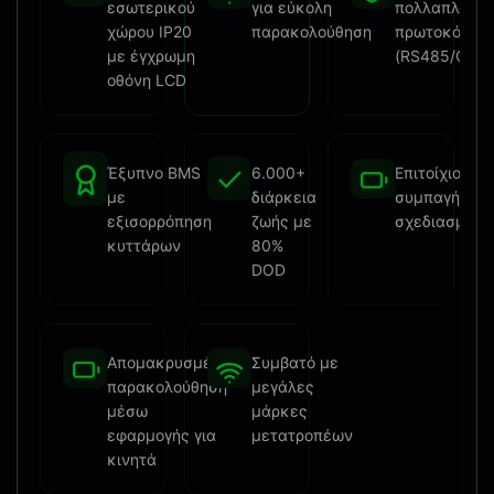
εσωτερικού
για εύκολη
πολλαπλών
χώρου IP20
παρακολούθηση
πρωτοκόλλω
με έγχρωμη
(RS485/CAN
οθόνη LCD
Έξυπνο BMS
6.000+
Επιτοίχιος
με
διάρκεια
συμπαγής
εξισορρόπηση
ζωής με
σχεδιασμός
κυττάρων
80%
DOD
Απομακρυσμένη
Συμβατό με
παρακολούθηση
μεγάλες
μέσω
μάρκες
εφαρμογής για
μετατροπέων
κινητά