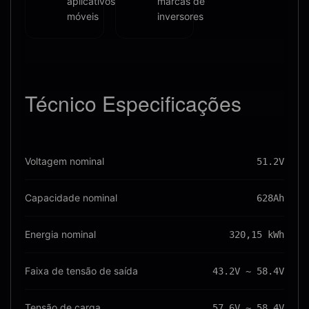
aplicativos
marcas de
móveis
inversores
Técnico
Especificações
Voltagem nominal
51.2V
Capacidade nominal
628Ah
Energia nominal
320,15 kWh
Faixa de tensão de saída
43.2V ~ 58.4V
Tensão de carga
57.6V ~ 58.4V