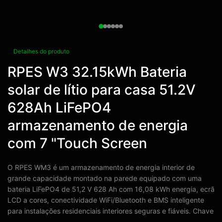
Detalhes do produto
RPES W3 32.15kWh Bateria
solar de lítio para casa 51.2V
628Ah LiFePO4
armazenamento de energia
com 7 "Touch Screen
O RPES WM3 é um armazenamento de energia interior de
grande capacidade montado na parede equipado com uma
bateria LiFePO4 de 51,2 V 628 Ah com 16,08 kWh energia, ecrã
LCD a cores, conectividade WiFi/Bluetooth e BMS inteligente
para instalações residenciais interiores seguras e fiáveis. Chave
...