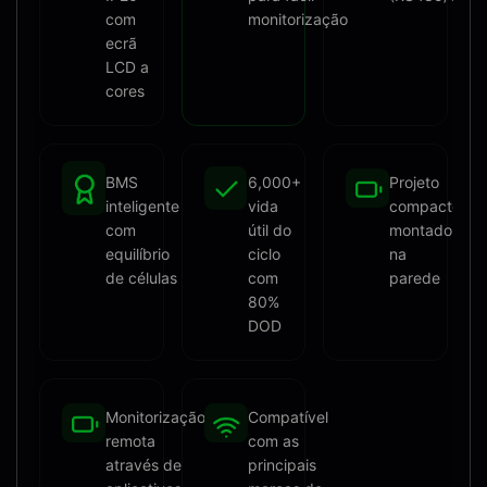
com
monitorização
ecrã
LCD a
cores
BMS
6,000+
Projeto
inteligente
vida
compacto
com
útil do
montado
equilíbrio
ciclo
na
de células
com
parede
80%
DOD
Monitorização
Compatível
remota
com as
através de
principais