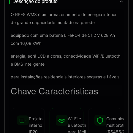
Descrição do produto
O RPES WM3 é um armazenamento de energia interior
de grande capacidade montado na parede
equipado com uma bateria LiFePO4 de 51,2 V 628 Ah
com 16,08 kWh
energia, ecrã LCD a cores, conectividade WiFi/Bluetooth
e BMS inteligente
para instalações residenciais interiores seguras e fiáveis.
Chave
Características
Projeto
Wi-Fi e
Comunicação
interno
Bluetooth
multiprotocol
IP20
para fácil
(RS485/CAN