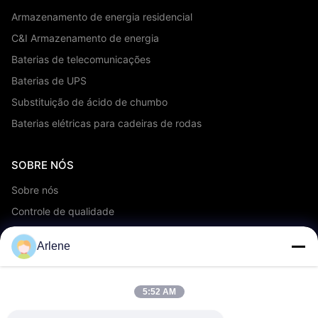
Armazenamento de energia residencial
C&I Armazenamento de energia
Baterias de telecomunicações
Baterias de UPS
Substituição de ácido de chumbo
Baterias elétricas para cadeiras de rodas
SOBRE NÓS
Sobre nós
Controle de qualidade
Serviço OEM/ODM
Arlene
Eventos e Notícias
5:52 AM
APOIAR