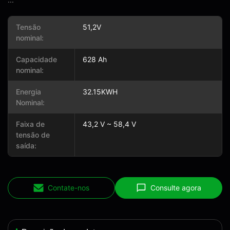
Tensão
51,2V
nominal:
Capacidade
628 Ah
nominal:
Energia
32.15KWH
Nominal:
Faixa de
43,2 V ~ 58,4 V
tensão de
saída:
Contate-nos
Consulte agora