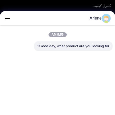
کنترل کیفیت
سرویس OEM/ODM
Arlene
رویدادها و اخبار
5:55 AM
پشتیبانی کنید
دانلود کنید
Good day, what product are you looking for?
سوالات متداول
تماس با ما
تماس بگیرید
info@rpt-power.com
86-18129948166
پارک صنعتی وانداجی، شماره 1-12, خیابان جینلونگ، منطقه پینگشان،
شنژن.گوانگدونگ، چین، 518118