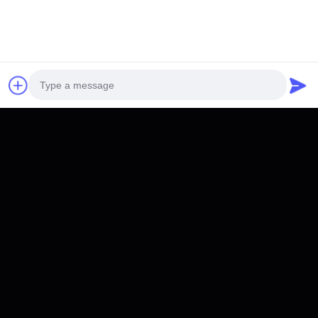
관심 을 가질 수 있다
RPPB-APM136V105AH
Photo
RPCI-HVC620kW +
Video Call
50kWhC&I 에너지저장시스
템
Audio Call
최고의 가격을 얻으십시오
최고의 가격을 얻으십시오