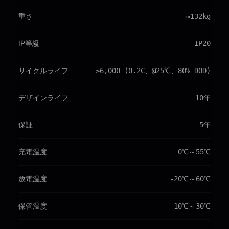
重さ
≈132kg
IP等級
IP20
サイクルライフ
≥6,000 (0.2C、@25℃、80% DOD)
デザインライフ
10年
保証
5年
充電温度
0℃～55℃
放電温度
-20℃～60℃
保管温度
-10℃～30℃