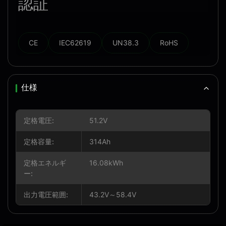
認証
CE
IEC62619
UN38.3
RoHS
仕様
定格電圧:
51.2V
定格容量:
314Ah
定格エネルギ
16.08kWh
ー:
出力電圧範囲:
43.2V～58.4V