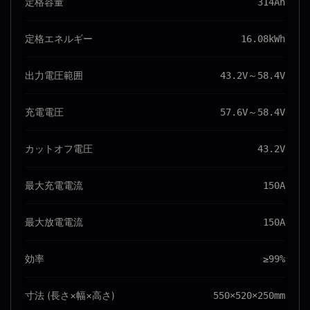
定格容量
314Ah
定格エネルギー
16.08kWh
出力電圧範囲
43.2V～58.4V
充電電圧
57.6V～58.4V
カットオフ電圧
43.2V
最大充電電流
150A
最大放電電流
150A
効率
≥99%
寸法 (長さ×幅×高さ)
550×520×250mm