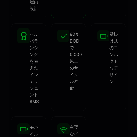
屋内
設計
セル
80%
壁掛
バラ
DOD
け式
ンシ
で
のコ
ング
6,000
ンパ
を備
以上
クト
えた
のサ
なデ
イン
イク
ザイ
テリ
ル寿
ン
ジェ
命
ント
BMS
モバ
主要
イル
なイ