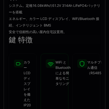
システム。定格16.08kWhの51.2V 314Ah LiFePO4バッテリ
ーを搭載
エネルギー、カラー LCD ディスプレイ、WiFi/Bluetooth 接
続、インテリジェント BMS
安全で信頼性の高い屋内住宅設置用。
鍵
特徴
カラ
WiFi と
マルチプロト
ー
Bluetooth
ル通信
LCD
による簡
（RS485/CA
ディ
単なモニ
スプ
タリング
レイ
を備
えた
IP20