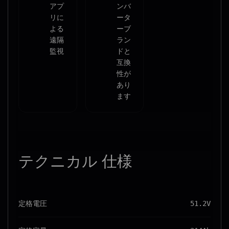
アプ
ンバ
リに
ータ
よる
ーブ
遠隔
ラン
監視
ドと
互換
性が
あり
ます
テクニカル
仕様
定格電圧
51.2V