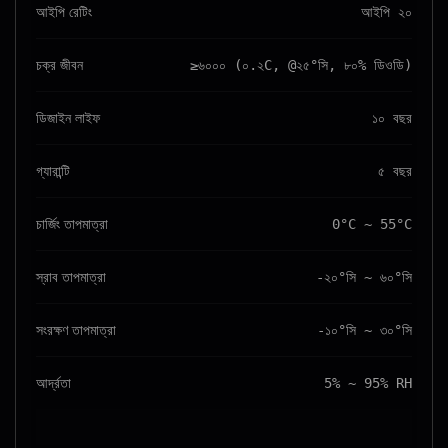
আইপি রেটিং
আইপি ২০
চক্র জীবন
≥৬০০০ (০.২C, @২৫°সি, ৮০% ডিওডি)
ডিজাইন লাইফ
১০ বছর
গ্যারান্টি
৫ বছর
চার্জিং তাপমাত্রা
0°C ~ 55°C
স্রাব তাপমাত্রা
-২০°সি ~ ৬০°সি
সংরক্ষণ তাপমাত্রা
-১০°সি ~ ৩০°সি
আর্দ্রতা
5% ~ 95% RH