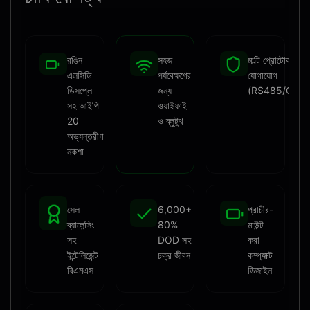
রঙিন
সহজ
মাল্টি প্রোটোকল
এলসিডি
পর্যবেক্ষণের
যোগাযোগ
ডিসপ্লে
জন্য
(RS485/CAN
সহ আইপি
ওয়াইফাই
20
ও ব্লুটুথ
অভ্যন্তরীণ
নকশা
সেল
6,000+
প্রাচীর-
ব্যালেন্সিং
80%
মাউন্ট
সহ
DOD সহ
করা
ইন্টেলিজেন্ট
চক্র জীবন
কম্প্যাক্ট
বিএমএস
ডিজাইন