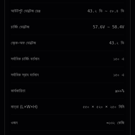
আউটপুট ভোল্টেজ রেঞ্জ
43.২ ভি ~ ৫৮.৪ ভি
চার্জিং ভোল্টেজ
57.6V ~ 58.4V
ব্রেক-অফ ভোল্টেজ
43.২ ভি
সর্বাধিক চার্জিং বর্তমান
১৫০ এ
সর্বাধিক স্রাব বর্তমান
১৫০ এ
কার্যকারিতা
≥৯৯%
মাত্রা (L×W×H)
৫৫০ × ৫২০ × ২৫০ মিমি
ওজন
≈১৩২ কেজি