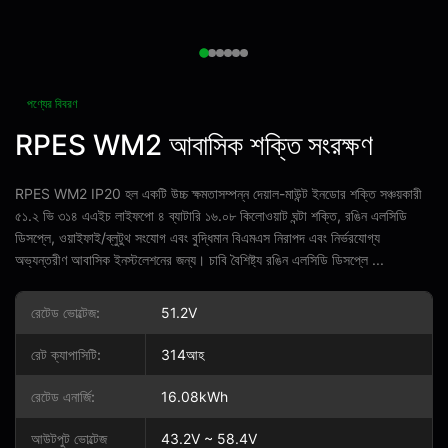
পণ্যের বিবরণ
RPES WM2 আবাসিক শক্তি সংরক্ষণ
RPES WM2 IP20 হল একটি উচ্চ ক্ষমতাসম্পন্ন দেয়াল-মাউন্ট ইনডোর শক্তি সঞ্চয়কারী
৫১.২ ভি ৩১৪ এএইচ লাইফপো ৪ ব্যাটারি ১৬.০৮ কিলোওয়াট ঘন্টা শক্তি, রঙিন এলসিডি
ডিসপ্লে, ওয়াইফাই/ব্লুটুথ সংযোগ এবং বুদ্ধিমান বিএমএস নিরাপদ এবং নির্ভরযোগ্য
অভ্যন্তরীণ আবাসিক ইনস্টলেশনের জন্য। চাবি বৈশিষ্ট্য রঙিন এলসিডি ডিসপ্লে ...
রেটেড ভোল্টেজ:
51.2V
রেট ক্যাপাসিটি:
314আহ
রেটেড এনার্জি:
16.08kWh
আউটপুট ভোল্টেজ
43.2V ~ 58.4V