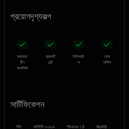
প্রয়োগ
দৃশ্যকল্প
অভ্যন্ত
অ্যাপার্ট
টাউনহাউ
হোম
রীণ
মেন্ট
স
অফিস
আবাসিক
সার্টিফিকেশন
সিই
আইইসি ৬২৬১৯
ইউএন৩৮।3
RoHS