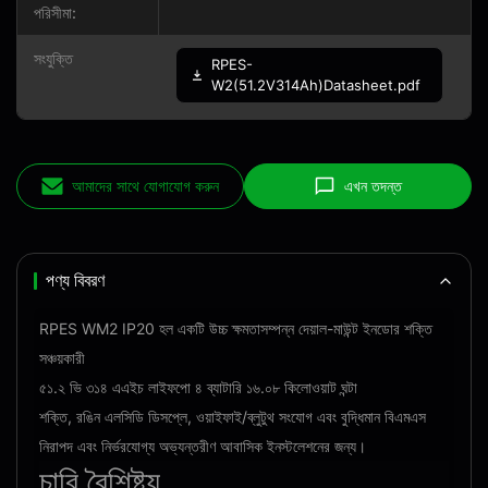
পরিসীমা:
সংযুক্তি
RPES-
W2(51.2V314Ah)Datasheet.pdf
আমাদের সাথে যোগাযোগ করুন
এখন তদন্ত
পণ্য বিবরণ
RPES WM2 IP20 হল একটি উচ্চ ক্ষমতাসম্পন্ন দেয়াল-মাউন্ট ইনডোর শক্তি
সঞ্চয়কারী
৫১.২ ভি ৩১৪ এএইচ লাইফপো ৪ ব্যাটারি ১৬.০৮ কিলোওয়াট ঘন্টা
শক্তি, রঙিন এলসিডি ডিসপ্লে, ওয়াইফাই/ব্লুটুথ সংযোগ এবং বুদ্ধিমান বিএমএস
নিরাপদ এবং নির্ভরযোগ্য অভ্যন্তরীণ আবাসিক ইনস্টলেশনের জন্য।
চাবি
বৈশিষ্ট্য