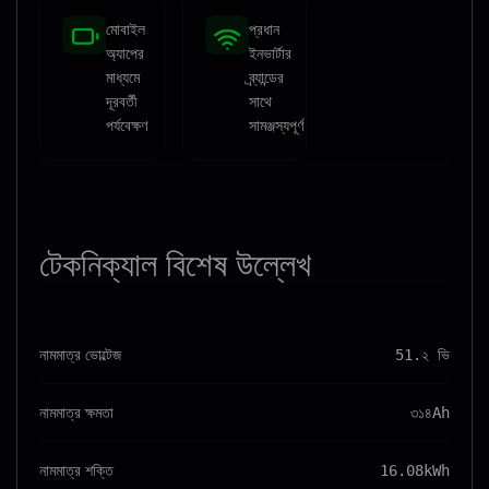
মোবাইল
প্রধান
অ্যাপের
ইনভার্টার
মাধ্যমে
ব্র্যান্ডের
দূরবর্তী
সাথে
পর্যবেক্ষণ
সামঞ্জস্যপূর্ণ
টেকনিক্যাল
বিশেষ উল্লেখ
নামমাত্র ভোল্টেজ
51.২ ভি
নামমাত্র ক্ষমতা
৩১৪Ah
নামমাত্র শক্তি
16.08kWh