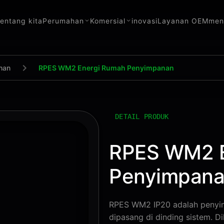
tentang kita
Perumahan
Komersial
inovasi
Layanan OEM
men
han
RPES WM2 Energi Rumah Penyimpanan
DETAIL PRODUK
RPES WM2 E
Penyimpan
RPES WM2 IP20 adalah penyim
dipasang di dinding sistem. D