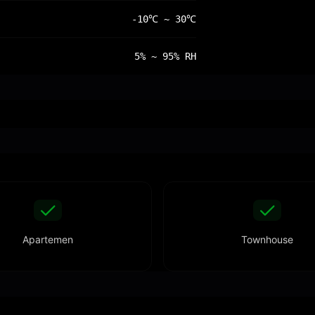
-10℃ ~ 30℃
5% ~ 95% RH
Apartemen
Townhouse