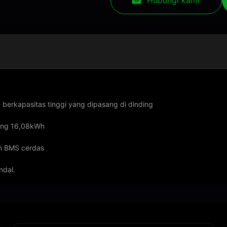
Hubungi kami
erkapasitas tinggi yang dipasang di dinding
ting 16,08kWh
an BMS cerdas
ndal.