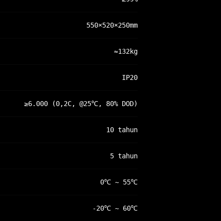
550×520×250mm
≈132kg
IP20
≥6.000 (0,2C, @25℃, 80% DOD)
10 tahun
5 tahun
0℃ ~ 55℃
-20℃ ~ 60℃