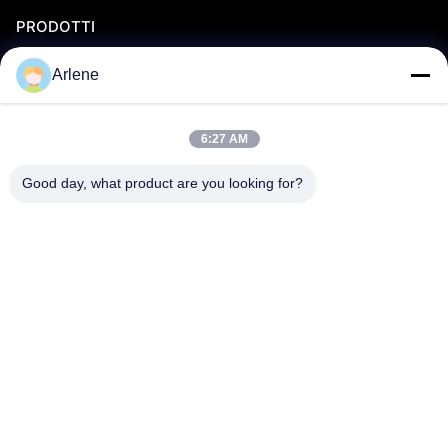
PRODOTTI
Immagazzinamento dell'energia residenziale
Arlene
C&l Immagazzinamento di energia
Sostituzione dell'acido piombo
6:27 AM
Batteria di alimentazione AGV
Good day, what product are you looking for?
CHI SIAMO
Chi siamo
Controllo qualità
Servizio OEM/ODM
Eventi e notizie
SUPPORTO
scaricamento