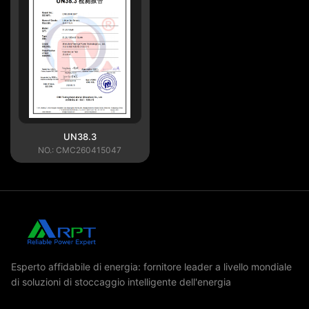
UN38.3
NO.: CMC260415047
Esperto affidabile di energia: fornitore leader a livello mondiale
di soluzioni di stoccaggio intelligente dell'energia