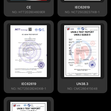
CE
IEC62619
NO.: HTT202604609ER
NO.: NCT25028237XI8-1
IEC62619
UN38.3
NO.: NCT25028240XI8-1
NO.: CMC260415048