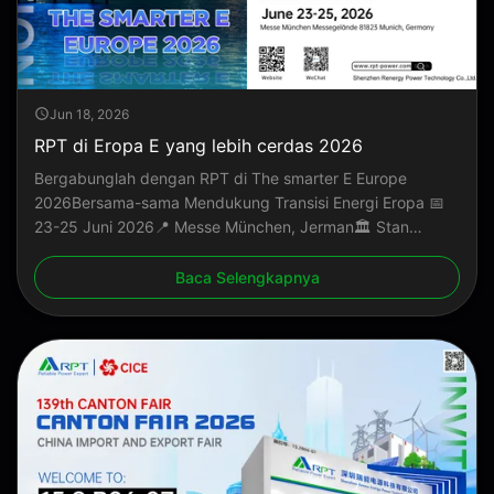
Jun 18, 2026
RPT di Eropa E yang lebih cerdas 2026
Bergabunglah dengan RPT di The smarter E Europe
2026Bersama-sama Mendukung Transisi Energi Eropa 📅
23-25 ​​Juni 2026📍 Messe München, Jerman🏛️ Stan
B1.370.11&13
Baca Selengkapnya