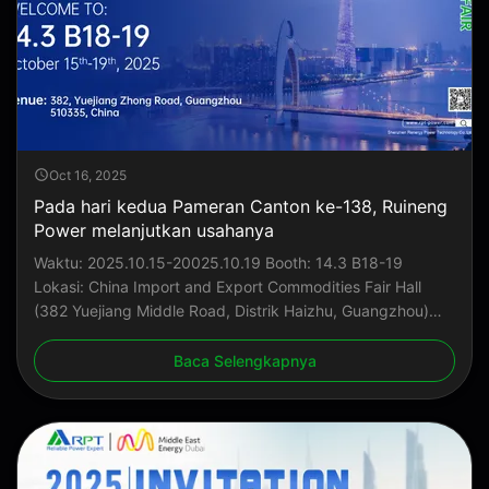
Oct 16, 2025
Pada hari kedua Pameran Canton ke-138, Ruineng
Power melanjutkan usahanya
Waktu: 2025.10.15-20025.10.19 Booth: 14.3 B18-19
Lokasi: China Import and Export Commodities Fair Hall
(382 Yuejiang Middle Road, Distrik Haizhu, Guangzhou)
Menanti untuk bertemu dengan Anda!
Baca Selengkapnya