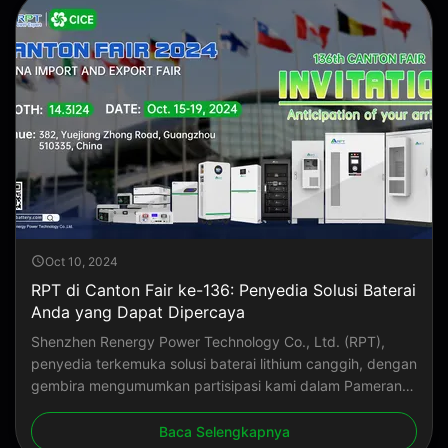
Oct 10, 2024
RPT di Canton Fair ke-136: Penyedia Solusi Baterai
Anda yang Dapat Dipercaya
Shenzhen Renergy Power Technology Co., Ltd. (RPT),
penyedia terkemuka solusi baterai lithium canggih, dengan
gembira mengumumkan partisipasi kami dalam Pameran
Impor dan Ekspor Tiongkok (Canton Fair) ke-136. Kunjungi
kami diStan 14.3I24dari15-19 Oktober 2024, di Kompleks
Baca Selengkapnya