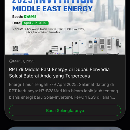
Mar 31, 2025
RPT di Middle East Energy di Dubai: Penyedia
Solusi Baterai Anda yang Terpercaya
Energi Timur Tengah 7-9 April 2025. Selamat datang di
RPT keduanya: H7-B28Mari kita bicara lebih jauh tentang
bisnis energi baru Solar-Inverter-LiFePO4 ESS di lahan
yang kuat di Dubai ini.Kami sangat senang bekerja sama
dengan pelanggan kami yang terhormat untuk bekerja
Baca Selengkapnya
sama membangun kembali rumah ...