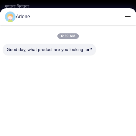
गुणवत्ता नियंत्रण
OEM/ODM सेवा
Arlene
घटनाएँ एवं समाचार
6:39 AM
सहायता
Good day, what product are you looking for?
डाउनलोड करना
पूछे जाने वाले प्रश्न
हमसे संपर्क करें
संपर्क
info@rpt-power.com
86-18129948166
वानडाजी इंडस्ट्रियल पार्क, नंबर 1-12, जिनलोंग एवेन्यू, पिंगशान जिला,
शेन्ज़ेन.गुआंगडोंग, चीन, 518118