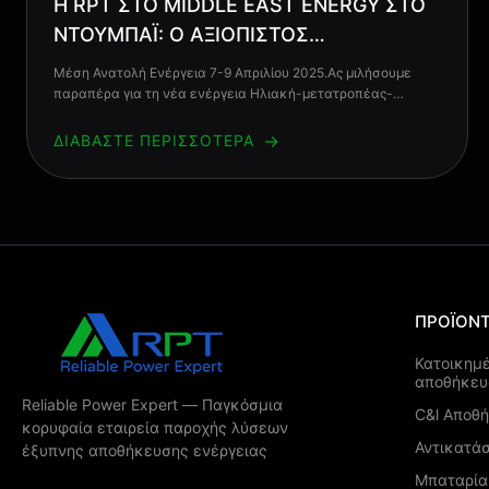
Η RPT ΣΤΟ MIDDLE EAST ENERGY ΣΤΟ
ΝΤΟΥΜΠΆΙ: Ο ΑΞΙΌΠΙΣΤΟΣ
ΠΡΟΜΗΘΕΥΤΉΣ ΛΎΣΕΩΝ ΜΠΑΤΑΡΙΏΝ
Μέση Ανατολή Ενέργεια 7-9 Απριλίου 2025.Ας μιλήσουμε
παραπέρα για τη νέα ενέργεια Ηλιακή-μετατροπέας-
LiFePO4 ESS επιχείρηση σε αυτό το ισχυρό έδαφος στο
Ντουμπάι.Είμαστε τόσο χαρούμενοι που συνεργαζόμαστε με
→
ΔΙΑΒΆΣΤΕ ΠΕΡΙΣΣΌΤΕΡΑ
τους αγαπημένους μας πελάτες για να συνεργαστούμε για
την ανοικοδόμηση ενός όμορφου σπιτιού ...
ΠΡΟΪΌΝ
Κατοικημ
αποθήκευ
Reliable Power Expert — Παγκόσμια
C&l Αποθ
κορυφαία εταιρεία παροχής λύσεων
Αντικατά
έξυπνης αποθήκευσης ενέργειας
Μπαταρία