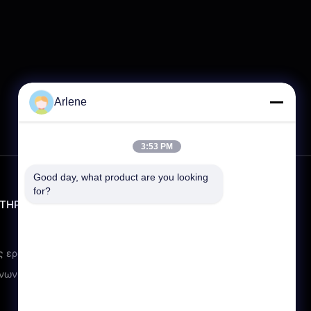
Arlene
3:53 PM
Good day, what product are you looking 
for?
ΤΉΡΙΞΗ
ΕΠΑΦΉ
info@rpt-power.com
86-18129948166
ς ερωτήσεις
Βιομηχανικό πάρκο Wandajie,
ινωνήστε μαζί μας
αριθ. 1-12, Λεωφόρος Jinlong,
περιοχή Pingshan,