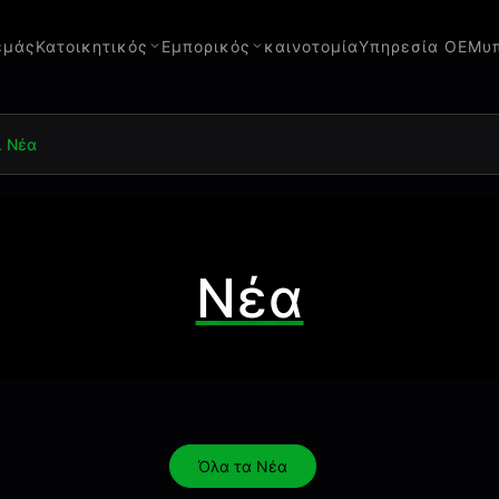
εμάς
Κατοικητικός
Εμπορικός
καινοτομία
Υπηρεσία OEM
υ
. Νέα
Νέα
Όλα τα Νέα