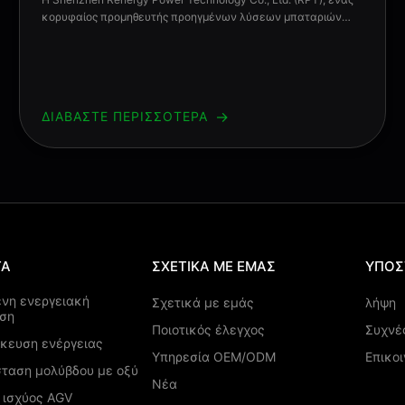
κορυφαίος προμηθευτής προηγμένων λύσεων μπαταριών
λιθίου,είναι ενθουσιασμένος να ανακοινώσει τη συμμετοχή
μας στην 136η Έκθεση Εισαγωγής και Εξαγωγής Κίνας
(Εκθεση Κάντον)Επισκεφτείτε μας στοΣτο περίπτερο
14.3I24από15-19 Οκτωβρίου 2024, στο σ...
→
ΔΙΑΒΆΣΤΕ ΠΕΡΙΣΣΌΤΕΡΑ
ΤΑ
ΣΧΕΤΙΚΆ ΜΕ ΕΜΆΣ
ΥΠΟΣ
ένη ενεργειακή
Σχετικά με εμάς
λήψη
ση
Ποιοτικός έλεγχος
Συχνέ
ήκευση ενέργειας
Υπηρεσία OEM/ODM
Επικο
σταση μολύβδου με οξύ
Νέα
 ισχύος AGV