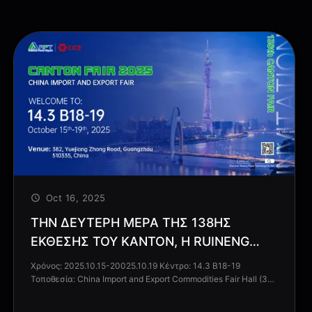
Oct 16, 2025
ΤΗΝ ΔΕΎΤΕΡΗ ΜΈΡΑ ΤΗΣ 138ΗΣ
ΈΚΘΕΣΗΣ ΤΟΥ ΚΑΝΤΌΝ, Η RUINENG
POWER ΣΥΝΈΧΙΣΕ ΤΙΣ ΠΡΟΣΠΆΘΕΙΈΣ
Χρόνος: 2025.10.15-20025.10.19 Κέντρο: 14.3 Β18-19
ΤΗΣ
Τοποθεσία: China Import and Export Commodities Fair Hall (382
Yuejiang Middle Road, Haizhu District, Guangzhou)
Ανυπομονώ να σας γνωρίσω!