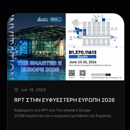
Jun 18, 2026
RPT ΣΤΗΝ ΕΥΦΥΈΣΤΕΡΗ ΕΥΡΏΠΗ 2026
Εγγραφείτε στο RPT στο The smarter E Europe
2026Ενισχύοντας την ενεργειακή μετάβαση της Ευρώπης
μαζί 📅 23-25 ​​Ιουνίου 2026📍 Messe München, Γερμανία🏛️
Περίπτερο Β1.370.11&13