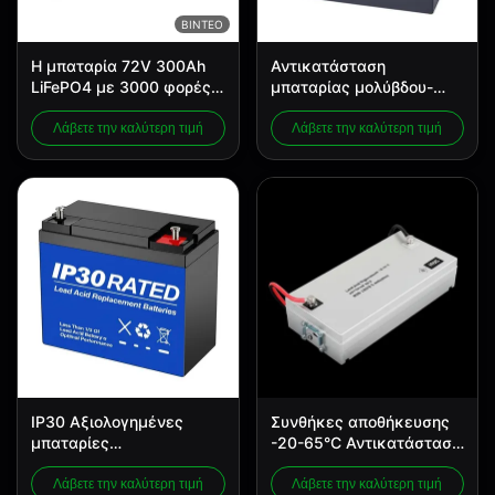
ΒΊΝΤΕΟ
Η μπαταρία 72V 300Ah
Αντικατάσταση
LiFePO4 με 3000 φορές
μπαταρίας μολύβδου-
βαθύ κύκλο και
οξέος με βαθμό
ενσωματωμένο BMS για
προστασίας IP30, με
Λάβετε την καλύτερη τιμή
Λάβετε την καλύτερη τιμή
RV και αποθήκευση
σχεδιασμό χωρίς
ενέργειας
συντήρηση και γρήγορο
χρόνο φόρτισης 4-6
ωρών
IP30 Αξιολογημένες
Συνθήκες αποθήκευσης
μπαταρίες
-20-65°C Αντικατάσταση
αντικατάστασης
οξέος μόλυβδου με
μολύβδου-οξέος
μεταλλικό περίβλημα και
Λάβετε την καλύτερη τιμή
Λάβετε την καλύτερη τιμή