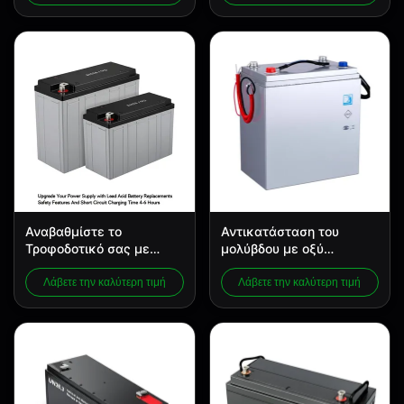
Λιγότερο από το 1/3 της
πιστοποίηση MSDS
μπαταρίας μολύβδου-
οξέος για βέλτιστες
επιδόσεις
Αναβαθμίστε το
Αντικατάσταση του
Τροφοδοτικό σας με
μολύβδου με οξύ
Αντικαταστάσεις
βιομηχανικής κλάσης με
Μπαταριών Μολύβδου-
μεταλλικό περίβλημα και
Λάβετε την καλύτερη τιμή
Λάβετε την καλύτερη τιμή
Οξέος Χαρακτηριστικά
πιστοποίηση MSDS
Ασφαλείας Και Χρόνος
Φόρτισης
Βραχυκυκλώματος 4-6
Ώρες