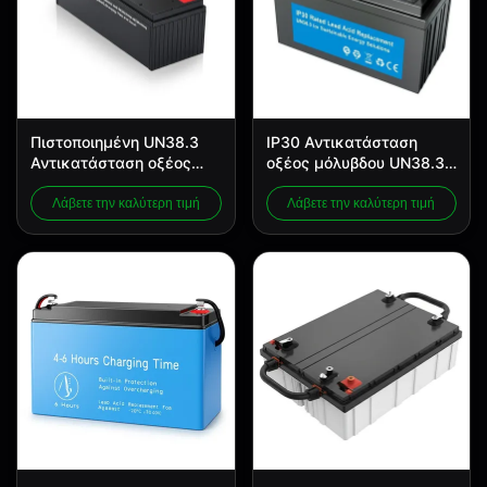
Πιστοποιημένη UN38.3
IP30 Αντικατάσταση
Αντικατάσταση οξέος
οξέος μόλυβδου UN38.3
μόλυβδου με
Πιστοποιημένο για
επεκτασιμότητα των
βιώσιμες ενεργειακές
Λάβετε την καλύτερη τιμή
Λάβετε την καλύτερη τιμή
συστημάτων Max.15 σε
λύσεις
χρόνο παράλληλης
φόρτισης 4-6 ώρες