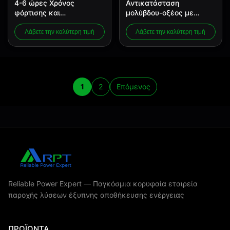
4-6 ώρες Χρόνος
Αντικατάσταση
φόρτισης και
μολύβδου-οξέος με
ενσωματωμένη
πιστοποίηση CE με
προστασία κατά της
συνθήκες αποθήκευσης
Λάβετε την καλύτερη τιμή
Λάβετε την καλύτερη τιμή
υπερφόρτισης
-20-65°C και δυνατότητα
Αντικατάσταση οξέος
κλιμάκωσης έως 15
μόλυβδου για -20°C έως
συστημάτων παράλληλα
60°C
1
2
Επόμενος
Reliable Power Expert — Παγκόσμια κορυφαία εταιρεία
παροχής λύσεων έξυπνης αποθήκευσης ενέργειας
ΠΡΟΪΌΝΤΑ