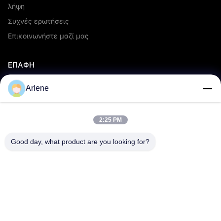
λήψη
Συχνές ερωτήσεις
Επικοινωνήστε μαζί μας
ΕΠΑΦΉ
info@rpt-power.com
Arlene
86-18129948166
Βιομηχανικό πάρκο Wandajie, αριθ. 1-12, Λεωφόρος Jinlong,
2:25 PM
περιοχή Pingshan, Shenzhen.Guangdong, Κίνα, 518118
Good day, what product are you looking for?
© 2026 Shenzhen Renergy Power Technology Co., Ltd.. Όλα τα
δικαιώματα διατηρούνται..
χάρτης ιστότοπου
Πολιτική Απορρήτου