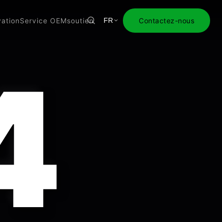
vation
Service OEM
soutien
Contactez-nous
FR
4