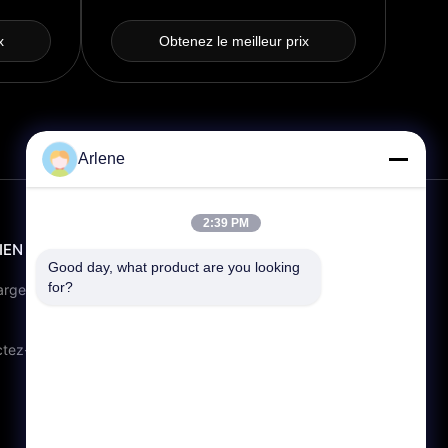
x
Obtenez le meilleur prix
Arlene
2:39 PM
IEN
CONTACT
Good day, what product are you looking 
for?
info@rpt-power.com
arger
86-18129948166
Parc industriel Wandajie, n° 1-12,
ctez-nous
avenue Jinlong, district de
Pingshan, Shenzhen.Guangdong,
Chine, 518118