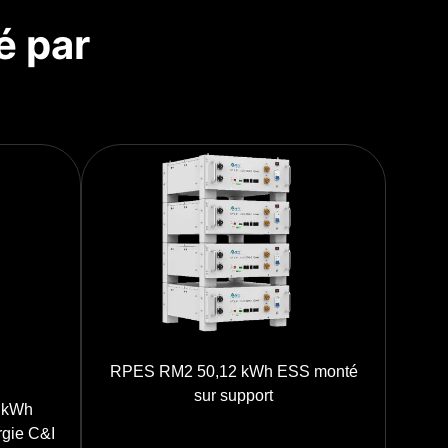
é par
RPES RM2 50,12 kWh ESS monté
sur support
 kWh
rgie C&I