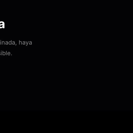
a
minada, haya
ible.