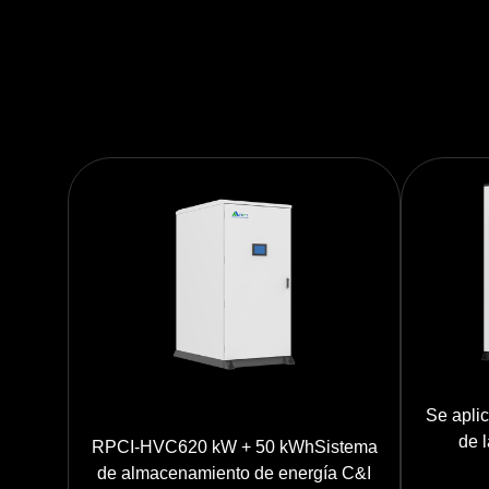
Se apli
de l
RPCI-HVC620 kW + 50 kWhSistema
emis
de almacenamiento de energía C&I