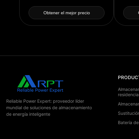
inve
emis
Obtener el mejor precio
inver
gases de e
informac
PRODUC
Almacenam
residencia
Reliable Power Expert: proveedor líder
Almacenam
mundial de soluciones de almacenamiento
Sustituci
de energía inteligente
Batería d