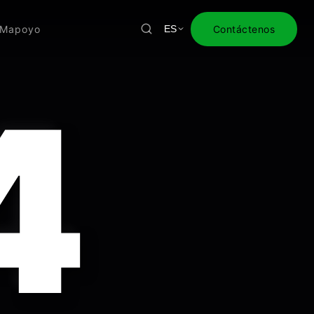
EM
apoyo
Contáctenos
ES
4