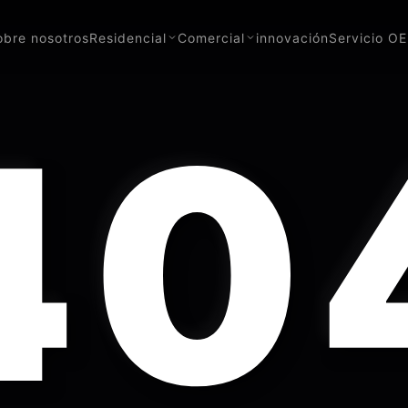
obre nosotros
Residencial
Comercial
innovación
Servicio O
40