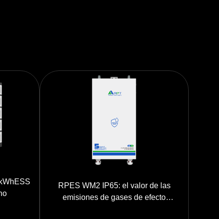
 kWhESS
RPES WM2 IP65: el valor de las
no
emisiones de gases de efecto
invernadero 160,08 kWh ESS exterior