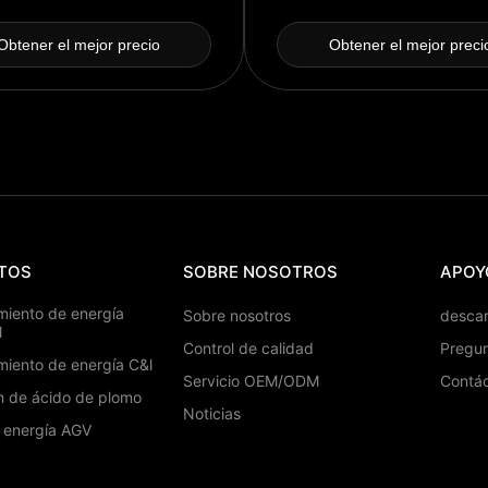
rnadero es el valor de las
iones de gases de efecto
Obtener el mejor precio
Obtener el mejor preci
nadero de las emisiones de
fecto invernadero. SES de
ión y comunicaciones todo en
uno
TOS
SOBRE NOSOTROS
APOY
iento de energía
Sobre nosotros
desca
l
Control de calidad
Pregun
iento de energía C&l
Servicio OEM/ODM
Contá
ón de ácido de plomo
Noticias
e energía AGV