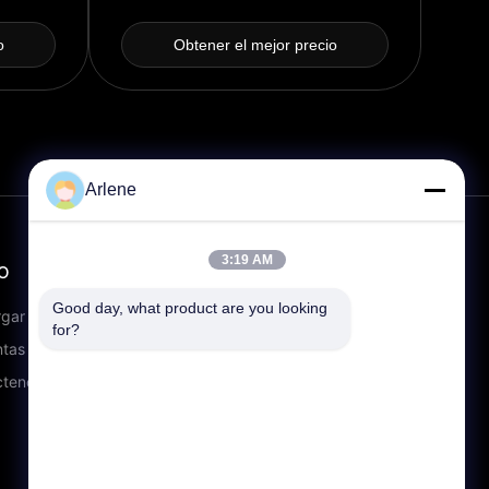
montado en la pared
o
Obtener el mejor precio
Arlene
3:19 AM
O
CONTACTO
Good day, what product are you looking 
info@rpt-power.com
rgar
for?
86-18129948166
tas frecuentes
Parque industrial Wandajie,
ctenos
número 1-12, Avenida Jinlong,
distrito de Pingshan,
Shenzhen.Guangdong, China,
518118