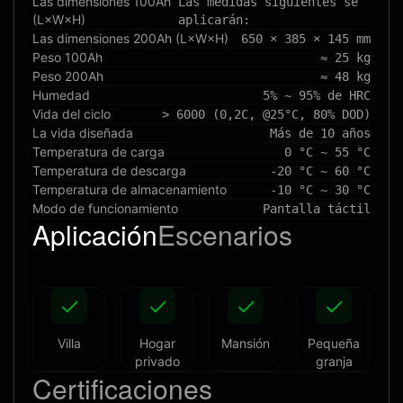
Las dimensiones 100Ah
Las medidas siguientes se
(L×W×H)
aplicarán:
Las dimensiones 200Ah (L×W×H)
650 × 385 × 145 mm
Peso 100Ah
≈ 25 kg
Peso 200Ah
≈ 48 kg
Humedad
5% ~ 95% de HRC
Vida del ciclo
> 6000 (0,2C, @25°C, 80% DOD)
La vida diseñada
Más de 10 años
Temperatura de carga
0 °C ~ 55 °C
Temperatura de descarga
-20 °C ~ 60 °C
Temperatura de almacenamiento
-10 °C ~ 30 °C
Modo de funcionamiento
Pantalla táctil
Aplicación
Escenarios
Villa
Hogar
Mansión
Pequeña
privado
granja
Certificaciones