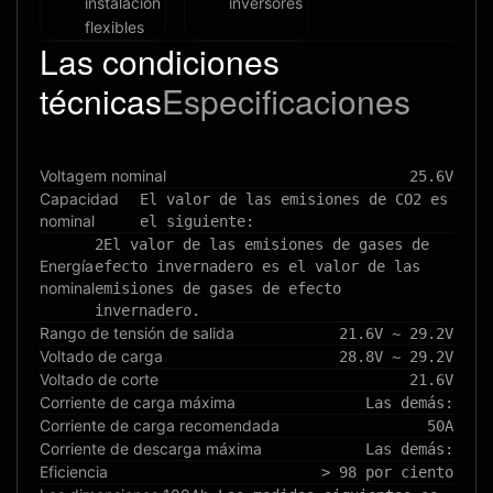
instalación
inversores
flexibles
Las condiciones
técnicas
Especificaciones
Voltagem nominal
25.6V
Capacidad
El valor de las emisiones de CO2 es
nominal
el siguiente:
2El valor de las emisiones de gases de
Energía
efecto invernadero es el valor de las
nominal
emisiones de gases de efecto
invernadero.
Rango de tensión de salida
21.6V ~ 29.2V
Voltado de carga
28.8V ~ 29.2V
Voltado de corte
21.6V
Corriente de carga máxima
Las demás:
Corriente de carga recomendada
50A
Corriente de descarga máxima
Las demás:
Eficiencia
> 98 por ciento