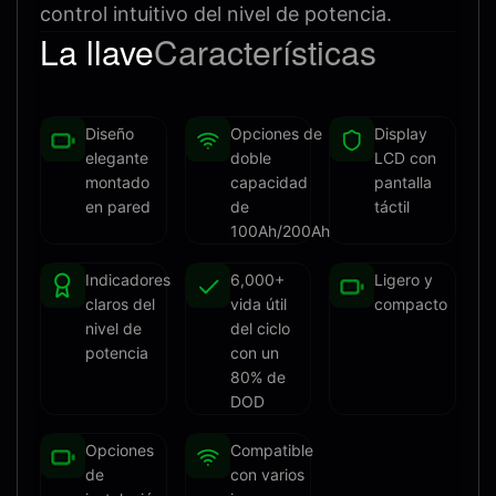
control intuitivo del nivel de potencia.
La llave
Características
Diseño
Opciones de
Display
elegante
doble
LCD con
montado
capacidad
pantalla
en pared
de
táctil
100Ah/200Ah
Indicadores
6,000+
Ligero y
claros del
vida útil
compacto
nivel de
del ciclo
potencia
con un
80% de
DOD
Opciones
Compatible
de
con varios