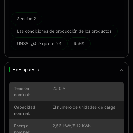
Sección 2
Las condiciones de producción de los productos
UN38. ¿Qué quieres?3
RoHS
Presupuesto
Tensión
25,6 V
nominal:
Capacidad
El número de unidades de carga
nominal:
Energía
2,56 kWh/5,12 kWh
nominal: