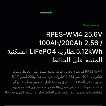
فاصيل المنتج
RPES-WM4 25.6
100Ah/200Ah 2.56 
5.12kWhبطارية LiFePO4 السكنية
مثبتة على الحائط
RPES WM4 هو نظام تخزين طاقة مدمج مثبت على الحائط ومتوفر
فيتكوينات 100 أمبير (2.56 كيلووات في الساعة) و200 أمبير (5.12
ووات في الساعة). إنه أنيق وحديثيتكامل التصميم بسلاسة مع أي
حة، مع شاشة عرض تعمل باللمسمراقبة مستوى الطاقة بديهية.
مفتاحسمات تصميم أنيق مثبت على الحائط خيارات السعة المزدوجة 100