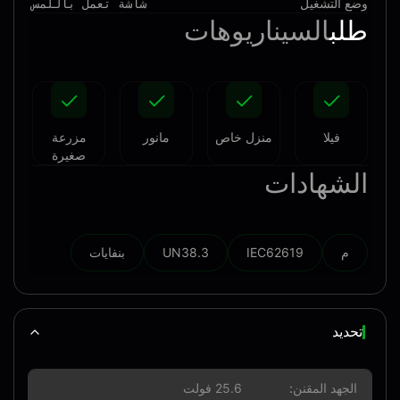
وضع التشغيل
شاشة تعمل باللمس
طلب
السيناريوهات
فيلا
منزل خاص
مانور
مزرعة
صغيرة
الشهادات
م
IEC62619
UN38.3
بنفايات
تحديد
الجهد المقنن:
25.6 فولت