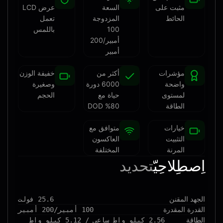
مثبت على
السعة
عرض LCD
الحائط
المزدوجة
تعمل
100
باللمس
أمبير/200
أمبير
مؤشرات
أكثر من
خفيفة الوزن
واضحة
6000 دورة
وصغيرة
لمستوى
حياة مع
الحجم
الطاقة
80% DOD
خيارات
متوافق مع
التثبيت
العاكسون
المرنة
المختلفة
اِصطِلاحِيّ
تحديد
الجهد المقنن
25.6 فولت
القدرة المقدرة
100 أمبير/200 أمبير
الطاقة
2.56 كيلو واط ساعي / 5.12 كيلو واط