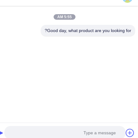
حديقة ونداجي الصناعية، رقم 1-12, شارع جينلونغ، منطقة بينغشان،
شنتشن.غوانغدونغ، الصين، 518118
5:55 AM
© 2026 Shenzhen Renergy Power Technology Co., Ltd.. . جميع الحقوق
Good day, what product are you looking fo
محفوظة..
خريطة الموقع
سياسة الخصوصية