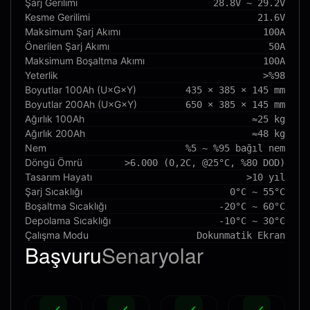
Şarj Gerilimi
28.8V ~ 29.2V
Kesme Gerilimi
21.6V
Maksimum Şarj Akımı
100A
Önerilen Şarj Akımı
50A
Maksimum Boşaltma Akımı
100A
Yeterlik
>%98
Boyutlar 100Ah (U×G×Y)
435 × 385 × 145 mm
Boyutlar 200Ah (U×G×Y)
650 × 385 × 145 mm
Ağırlık 100Ah
≈25 kg
Ağırlık 200Ah
≈48 kg
Nem
%5 ~ %95 bağıl nem
Döngü Ömrü
>6.000 (0,2C, @25°C, %80 DOD)
Tasarım Hayatı
>10 yıl
Şarj Sıcaklığı
0°C ~ 55°C
Boşaltma Sıcaklığı
-20°C ~ 60°C
Depolama Sıcaklığı
-10°C ~ 30°C
Çalışma Modu
Dokunmatik Ekran
Başvuru
Senaryolar