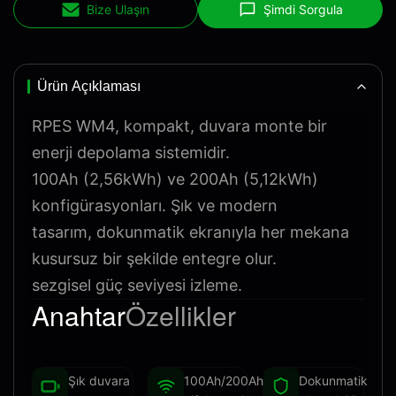
Bize Ulaşın
Şimdi Sorgula
Ürün Açıklaması
RPES WM4, kompakt, duvara monte bir
enerji depolama sistemidir.
100Ah (2,56kWh) ve 200Ah (5,12kWh)
konfigürasyonları. Şık ve modern
tasarım, dokunmatik ekranıyla her mekana
kusursuz bir şekilde entegre olur.
sezgisel güç seviyesi izleme.
Anahtar
Özellikler
Şık duvara
100Ah/200Ah
Dokunmatik