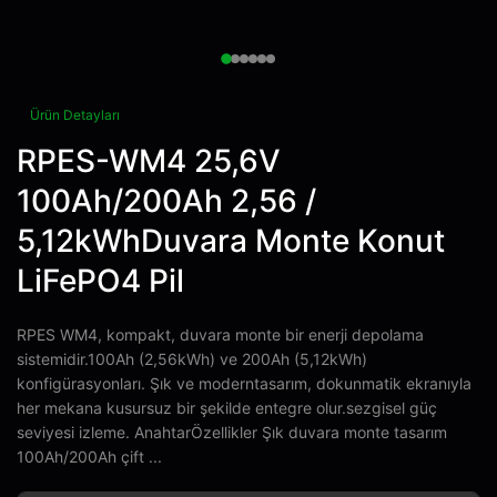
Ürün Detayları
RPES-WM4 25,6V
100Ah/200Ah 2,56 /
5,12kWhDuvara Monte Konut
LiFePO4 Pil
RPES WM4, kompakt, duvara monte bir enerji depolama
sistemidir.100Ah (2,56kWh) ve 200Ah (5,12kWh)
konfigürasyonları. Şık ve moderntasarım, dokunmatik ekranıyla
her mekana kusursuz bir şekilde entegre olur.sezgisel güç
seviyesi izleme. AnahtarÖzellikler Şık duvara monte tasarım
100Ah/200Ah çift ...