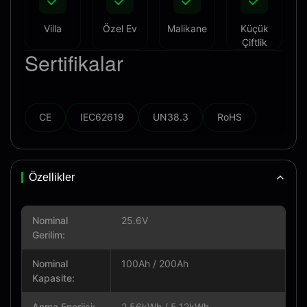
Villa
Özel Ev
Malikane
Küçük
Çiftlik
Sertifikalar
CE
IEC62619
UN38.3
RoHS
Özellikler
Nominal
25.6V
Gerilim:
Nominal
100Ah / 200Ah
Kapasite:
Anma Enerjisi:
2,56kWh / 5,12kWh