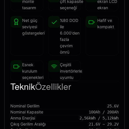
monte
çift kapasite
ekran LCD
tasarım
seçeneği
ekran
Net güç
%80 DOD
Hafif ve
seviyesi
ile
kompakt
göstergeleri
6.000'den
fazla
çevrim
ömrü
Esnek
Çeşitli
kurulum
invertörlerle
seçenekleri
uyumlu
Teknik
Özellikler
Nominal Gerilim
25.6V
Nominal Kapasite
100Ah / 200Ah
Anma Enerjisi
2,56kWh / 5,12kWh
Çıkış Gerilim Aralığı
21.6V ~ 29.2V