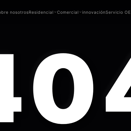
obre nosotros
Residencial
Comercial
innovación
Servicio O
40