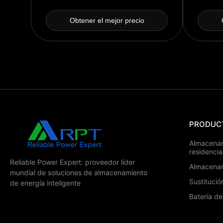
inve
emis
Obtener el mejor precio
inver
gases de e
informac
PRODUC
Almacenam
residencia
Reliable Power Expert: proveedor líder
Almacenam
mundial de soluciones de almacenamiento
Sustituci
de energía inteligente
Batería d