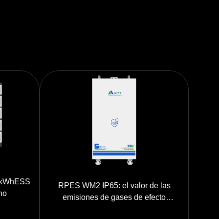
 kWhESS
RPES WM2 IP65: el valor de las
no
emisiones de gases de efecto
invernadero 160,08 kWh ESS exterior