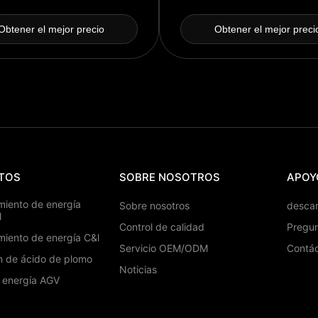
rnadero es el valor de las
iones de gases de efecto
Obtener el mejor precio
Obtener el mejor preci
nadero de las emisiones de
fecto invernadero. SES de
ión y comunicaciones todo en
uno
TOS
SOBRE NOSOTROS
APOY
iento de energía
Sobre nosotros
desca
l
Control de calidad
Pregun
iento de energía C&l
Servicio OEM/ODM
Contá
ón de ácido de plomo
Noticias
e energía AGV