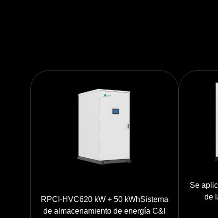
Se apli
de l
RPCI-HVC620 kW + 50 kWhSistema
emis
de almacenamiento de energía C&I