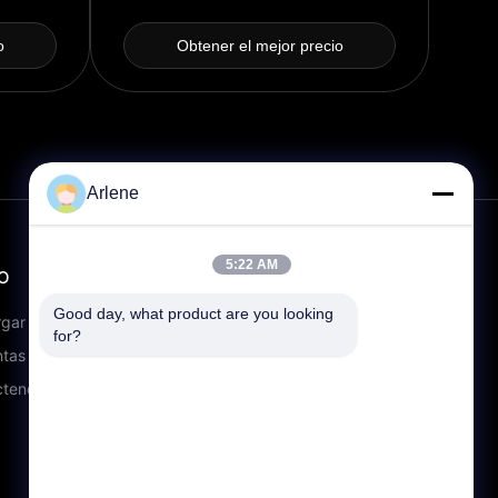
montado en la pared
o
Obtener el mejor precio
Arlene
5:22 AM
O
CONTACTO
Good day, what product are you looking 
info@rpt-power.com
rgar
for?
86-18129948166
tas frecuentes
Parque industrial Wandajie,
ctenos
número 1-12, Avenida Jinlong,
distrito de Pingshan,
Shenzhen.Guangdong, China,
518118