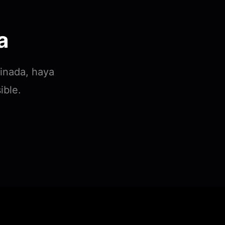
a
minada, haya
ible.