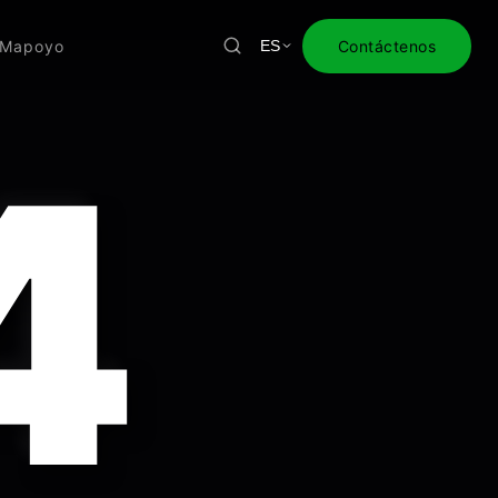
EM
apoyo
Contáctenos
ES
4