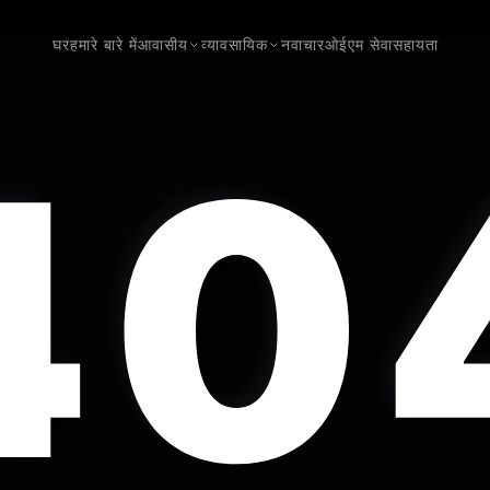
घर
हमारे बारे में
आवासीय
व्यावसायिक
नवाचार
ओईएम सेवा
सहायता
40