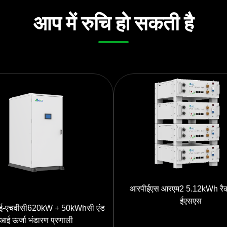
आप में रुचि हो सकती है
आरपीईएस आरएम2 5.12kWh रैक-माउंटेड
ईएसएस
-एचवीसी620kW + 50kWhसी एंड
आई ऊर्जा भंडारण प्रणाली