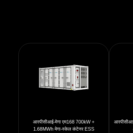
आरपीसीआई-मेगा एम168 700kW +
आरपीसीआई
1.68MWh मेगा-स्केल कंटेनर ESS