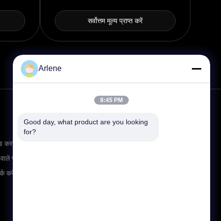
सर्वोत्तम मूल्य प्राप्त करें
Arlene
8:45 PM
Good day, what product are you looking 
संपर्क
for?
info@rpt-power.com
ड करना
86-18129948166
 वाले प्रश्न
वानडाजी इंडस्ट्रियल पार्क, नंबर 1-12,
्क करें
जिनलोंग एवेन्यू, पिंगशान जिला,
शेन्ज़ेन.गुआंगडोंग, चीन, 518118