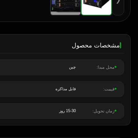
❮
مشخصات محصول
محل مبدا:
چین
قیمت:
قابل مذاکره
زمان تحویل:
15-30 روز