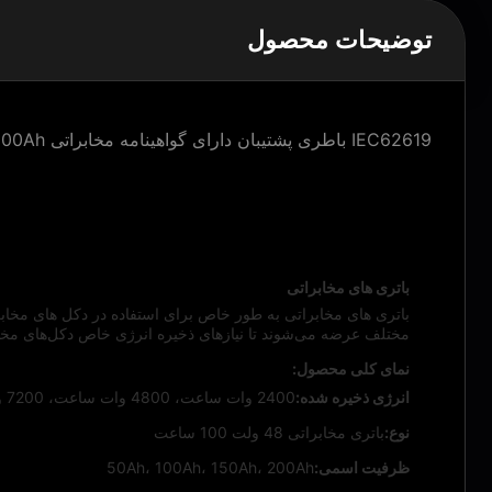
توضیحات محصول
IEC62619 باطری پشتیبان دارای گواهینامه مخابراتی RPES-51.2V100Ah
توضیحات محصول:
باتری های مخابراتی
باتری های مخابراتی به طور خاص برای استفاده در دکل های مخابراتی
مختلف عرضه می‌شوند تا نیازهای ذخیره انرژی خاص دکل‌های مخابر
نمای کلی محصول:
انرژی ذخیره شده:
2400 وات ساعت، 4800 وات ساعت، 7200 وات ساعت، 9600 وات ساعت
نوع:
باتری مخابراتی 48 ولت 100 ساعت
ظرفیت اسمی:
50Ah، 100Ah، 150Ah، 200Ah