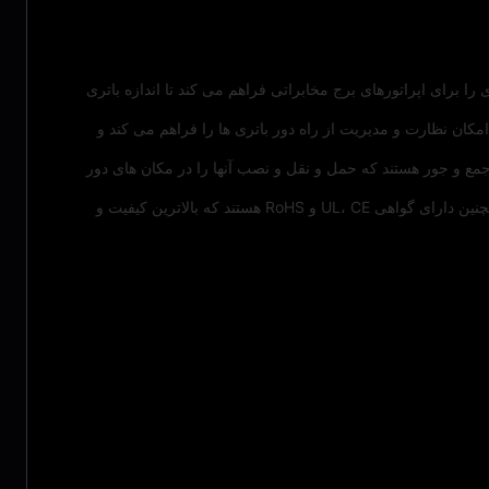
9 وات ساعت در دسترس هستند. این انعطاف پذیری را برای اپراتورهای برج مخابراتی فراهم می کند تا اندازه باتری
مکان نظارت و مدیریت از راه دور باتری ها را فراهم می کند و
د. آنها سبک و جمع و جور هستند که حمل و نقل و نصب آنها را در مکان های دور
باتری های Telecom دارای ظرفیت اسمی بین 50Ah تا 200Ah هستند که منبع تغذیه قابل اعتماد و بادوام برای دکل های مخابراتی هستند. آنها همچنین دارای گواهی UL، CE و RoHS هستند که بالاترین کیفیت و