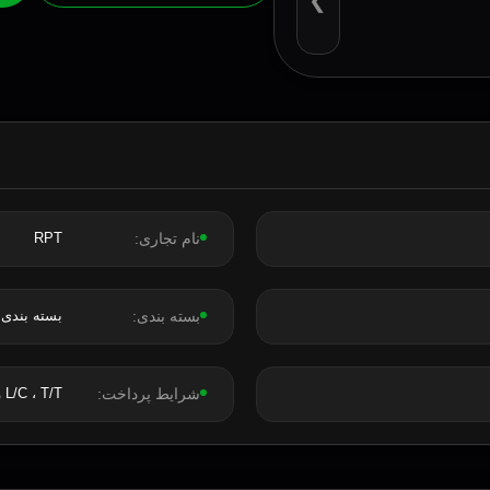
❯
نام تجاری:
RPT
بسته بندی:
بسته بندی 
شرایط پرداخت:
L/C ، T/T و غیره.