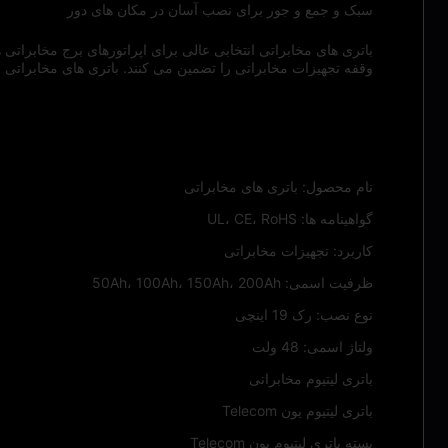
سبک و جمع و جور برای نصب آسان در مکان های دور
وقفه تجهیزات مخابراتی را تضمین می کنند. باتری های مخابراتی را
ویژگی ها:
نام محصول: باتری های مخابراتی
گواهینامه ها: UL، CE، RoHS
کاربرد: تجهیزات مخابراتی
ظرفیت اسمی: 50Ah، 100Ah، 150Ah، 200Ah
نوع نصب: رک 19 اینچی
ولتاژ اسمی: 48 ولت
باتری لیتیوم مخابراتی
باتری لیتیوم یون Telecom
بسته باتری لیتیوم یون Telecom