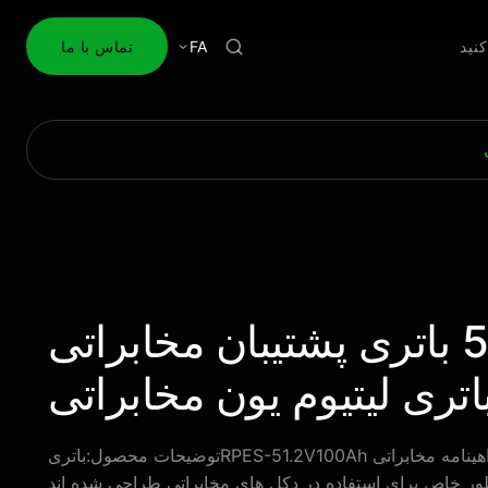
نید
FA
تماس با ما
51.2V100Ah باتری پشتیبان مخابراتی
IEC62619 باطری پشتیبان دارای گواهینامه مخابراتی RPES-51.2V100Ahتوضیحات محصول:باتری
طور خاص برای استفاده در دکل های مخابراتی طراحی شده اند