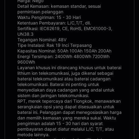
Harga: Nego
Detail Kemasan: kemasan standar, sesuai
permintaan pelanggan
Waktu Pengiriman: 15 - 30 Hari
Ketentuan Pembayaran: L/C,T/T, dll.
Sertifikasi: IEC62619, CE, RoHS, EMC61000-3,
UN38.3
Tegangan Nominal: 48V
Tipe Instalasi: Rak 19 Inci Terpasang
Kapasitas Nominal: 50Ah 100Ah 150Ah 200Ah
Energi Tersimpan: 2400Wh 4800Wh 7200Wh
9600Wh
Layanan khusus ini dirancang khusus untuk baterai
lithium ion telekomunikasi, juga dikenal sebagai
baterai telekomunikasi atau baterai cadangan
telekomunikasi. Baterai ini penting untuk
menyediakan daya cadangan yang andal untuk
sistem dan jaringan telekomunikasi.
RPT, merek tepercaya dari Tiongkok, menawarkan
serangkaian opsi yang dapat disesuaikan untuk
baterai ini. Pelanggan dapat menegosiasikan harga
dan memilih kemasan yang mereka sukai. Waktu
pengiriman adalah 15 - 30 hari dan syarat
pembayaran dapat diatur melalui L/C, T/T, atau
metode lainnya.