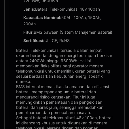
7200Wh, 9600Wh
Jenis:
Baterai Telekomunikasi 48v 100ah
Kapasitas Nominal:
50Ah, 100Ah, 150Ah,
200Ah
Fitur:
BMS bawaan (Sistem Manajemen Baterai)
Sertifikasi:
UL, CE, RoHS
Baterai Telekomunikasi tersedia dalam empat
ukuran berbeda, dengan energi tersimpan berkisar
antara 2400Wh hingga 9600Wh. Hal ini
memberikan fleksibilitas bagi operator menara
telekomunikasi untuk memilih ukuran baterai yang
sesuai berdasarkan kebutuhan energi spesifik
mereka.
BMS internal memastikan keamanan dan efisiensi
baterai, memperpanjang umur baterai dan
mengurangi risiko kerusakan. Fitur ini juga
memungkinkan pemantauan dan pengelolaan
baterai dari jarak jauh, sehingga memudahkan
pemeliharaan dan pemecahan masalah.
Sebagai baterai telekomunikasi 48v 100ah, baterai
ini dirancang khusus untuk digunakan di menara
telekomunikasi. Mereka ringan dan kompak,