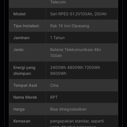
Telecom
Model:
Seri RPES-51.2V100Ah, 200Ah
Tipe Instalasi:
Rak 19 Inci Dipasang
Jaminan:
1 Tahun
Jenis:
Baterai Telekomunikasi 48v
100ah
Energi yang
2400Wh 4800Wh 7200Wh
disimpan:
9600Wh
Tempat Asal
Cina
Nama Merek
RPT
Harga
Bisa dinegosiasikan
Kemasan
pengepakan standar, seperti
yang dituntut pelanggan