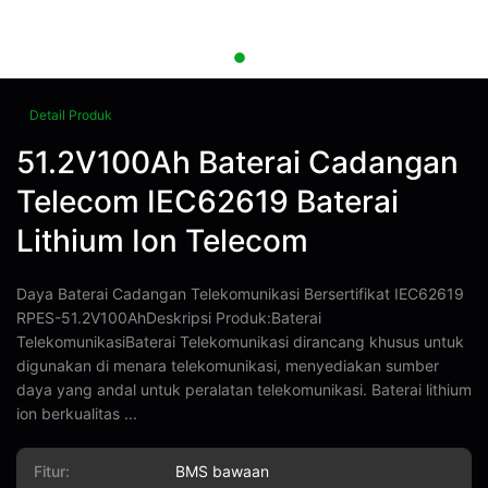
Detail Produk
51.2V100Ah Baterai Cadangan
Telecom IEC62619 Baterai
Lithium Ion Telecom
Daya Baterai Cadangan Telekomunikasi Bersertifikat IEC62619
RPES-51.2V100AhDeskripsi Produk:Baterai
TelekomunikasiBaterai Telekomunikasi dirancang khusus untuk
digunakan di menara telekomunikasi, menyediakan sumber
daya yang andal untuk peralatan telekomunikasi. Baterai lithium
ion berkualitas ...
Fitur:
BMS bawaan