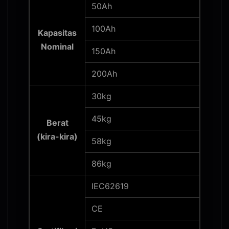
50Ah
100Ah
Kapasitas
Nominal
150Ah
200Ah
30kg
45kg
Berat
(kira-kira)
58kg
86kg
IEC62619
CE