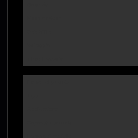
Garanzia
Manutenzione
OEM/ODM
Voltaggio
Tipo di batteria
Nome del prodotto
Tipo
Applicazione
Capacità Nominale
Numero di modello