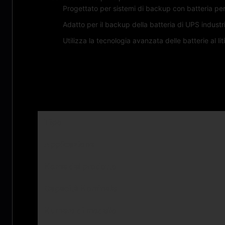
Progettato per sistemi di backup con batteria pe
Adatto per il backup della batteria di UPS industri
Utilizza la tecnologia avanzata delle batterie al lit
Parametri tecnici:
Tipo
Applicazione
Nome del prodotto
Capacità Nominale
Numero di modello