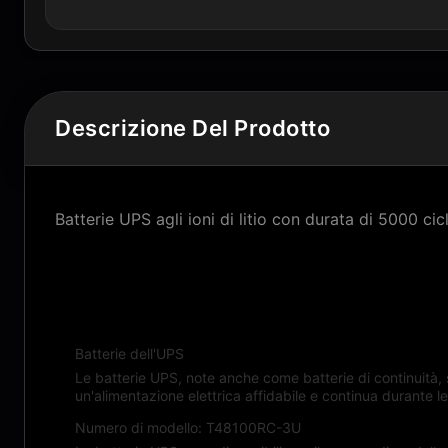
Descrizione Del Prodotto
Batterie UPS agli ioni di litio con durata di 5000 
Descrizione del prodotto:
Batterie dell'UPS
Le batterie UPS, note anche come batterie di continuità, 
un'alimentazione elettrica affidabile e continua durante le
Numero di modello: T48100RC-3U