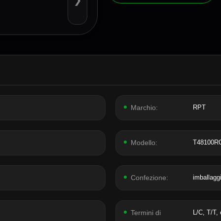
❯
Marchio:
RPT
Modello:
T48100R
Confezione:
imballaggi
Termini di
L/C, T/T,