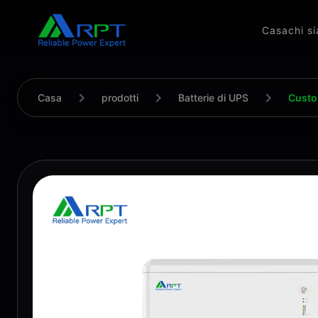
Casa
chi s
Casa
prodotti
Batterie di UPS
Custom