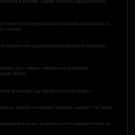
 efficiente e potente. Questo modello è appositamente
e e rilasciare energia secondo necessità. Questo tipo di
di corrente.
 significa che possiamo personalizzare le batterie in
zziamo solo i migliori materiali e la tecnologia
ali difficili.
ensità di energia, una durata di vita più lunga e
curezza, stabilità e proprietà termiche superiori. Ciò rende
endendole in grado di gestire carichi pesanti e fornire un