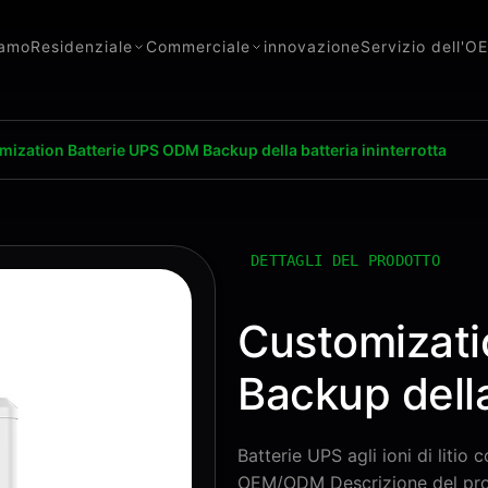
iamo
Residenziale
Commerciale
innovazione
Servizio dell'O
ization Batterie UPS ODM Backup della batteria ininterrotta
DETTAGLI DEL PRODOTTO
Customizati
Backup della
Batterie UPS agli ioni di litio
OEM/ODM Descrizione del prod