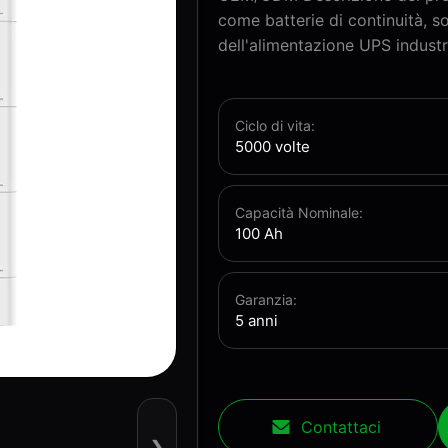
come batterie di continuità, s
dell'alimentazione UPS industria
Ciclo di vita:
5000 volte
Capacità Nominale:
100 Ah
Garanzia:
5 anni
Contattaci