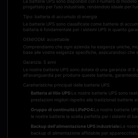
Le batterie UPS sono disponibili con il numero di model
progettato per l'uso industriale, rendendolo ideale per l'u
Tipo: batteria di accumulo di energia
Le batterie UPS sono classificate come batterie di accumu
batteria è fondamentale per i sistemi UPS in quanto garant
OEM/ODM: accettabile
Comprendiamo che ogni azienda ha esigenze uniche, motiv
base alle vostre esigenze specifiche, assicurandoci che 
Garanzia: 5 anni
Le nostre batterie UPS sono dotate di una garanzia di 5 anni
all'avanguardia per produrre queste batterie, garantendo c
Caratteristiche principali delle batterie UPS
Batteria al litio UPS:
Le nostre batterie UPS sono realiz
prestazioni migliori rispetto alle tradizionali batterie
Gruppo di continuità LiFePO4:
Le nostre batterie UPS
le nostre batterie la scelta perfetta per i sistemi di b
Backup dell'alimentazione UPS industriale:
Le nostr
backup di alimentazione affidabile per apparecchiatur