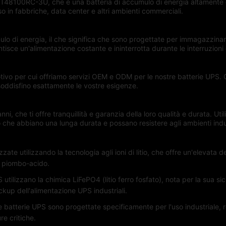
lo T48100RC-3U, che è una batteria di accumulo di energia altamente
so in fabbriche, data center e altri ambienti commerciali.
lo di energia, il che significa che sono progettate per immagazzinar
isce un'alimentazione costante e ininterrotta durante le interruzioni 
o per cui offriamo servizi OEM e ODM per le nostre batterie UPS. Ciò
soddisfino esattamente le vostre esigenze.
, che ti offre tranquillità e garanzia della loro qualità e durata. Utili
he abbiano una lunga durata e possano resistere agli ambienti industri
zate utilizzando la tecnologia agli ioni di litio, che offre un'elevata d
 al piombo-acido.
 utilizzano la chimica LiFePO4 (litio ferro fosfato), nota per la sua si
ackup dell'alimentazione UPS industriali.
e batterie UPS sono progettate specificamente per l'uso industriale, r
e critiche.