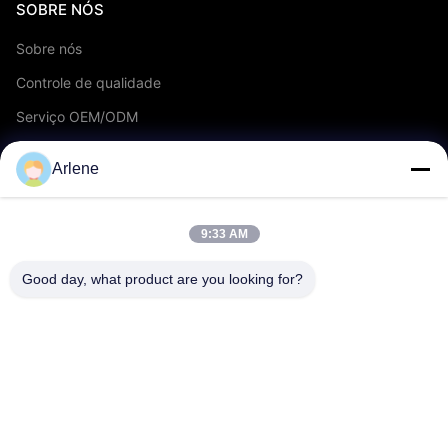
SOBRE NÓS
Sobre nós
Controle de qualidade
Serviço OEM/ODM
Eventos e Notícias
Arlene
APOIAR
9:33 AM
download
Good day, what product are you looking for?
Perguntas frequentes
Contate-nos
CONTATO
info@rpt-power.com