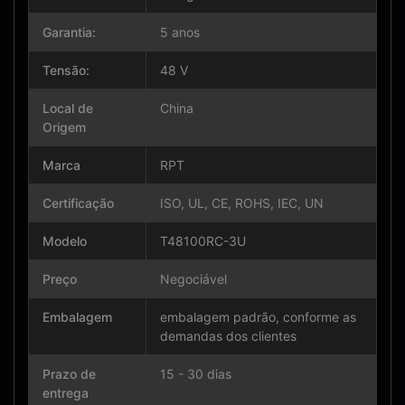
Garantia:
5 anos
Tensão:
48 V
Local de
China
Origem
Marca
RPT
Certificação
ISO, UL, CE, ROHS, IEC, UN
Modelo
T48100RC-3U
Preço
Negociável
Embalagem
embalagem padrão, conforme as
demandas dos clientes
Prazo de
15 - 30 dias
entrega