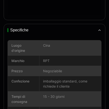
Specifiche
Luogo
Cina
d'origine
Marchio
RPT
Prezzo
Negoziabile
Confezione
imballaggio standard, come
richiede il cliente
Tempi di
15 - 30 giorni
consegna