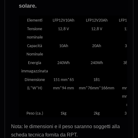
solare.
Elementi
LFP12V
10
Ah
LFP
12V20
Ah
LFP
12V30
Tensione
12,8 V
12,8 V
12,8 V
nominale
Capacità
10
Ah
20
Ah
30 Ah
Nominale
Energia
240Wh
240
Wh
384 Wh
immagazzinata
Dimensione
151 mm*65
181
175
(L*W*H)
mm*94 mm
mm
*
76mm*166
mm
mm*166
mm*125
mm
Peso (ca.
)
1kg
2
kg
3,3 kg
Nota: le dimensioni e il peso saranno soggetti alla
scheda tecnica fornita da RPT.