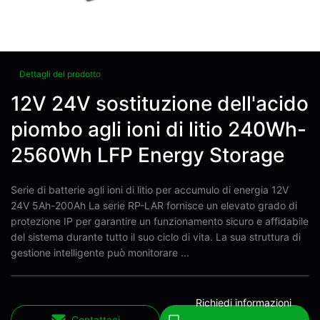
Dettagli del prodotto
12V 24V sostituzione dell'acido
piombo agli ioni di litio 240Wh-
2560Wh LFP Energy Storage
Serie di batterie agli ioni di litio per accumulo di energia 12V
24V 5Ah-200Ah La serie RP-LAR fornisce un elevato grado di
protezione IP per garantire un funzionamento sicuro e affidabile
del sistema durante tutto il suo ciclo di vita. La sua struttura di
gestione intelligente può monitorare ...
Richiedi informazioni
Contattaci