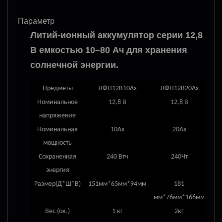
Параметр
Литий-ионный аккумулятор серии 12,8
В емкостью 10–80 Ач для хранения
солнечной энергии.
Предметы
ЛФП12В
10
Ах
ЛФП
12В20
Ах
Номинальное
12,8 В
12,8 В
напряжение
Номинальная
10
Ах
20
Ах
мощность
Сохраненная
240 Втч
240
Чт
энергия
Размер(Д*Ш*В)
151мм*65мм*94мм
181
17
мм
*
76мм*166
мм
Вес (ок.
)
1 кг
2
кг