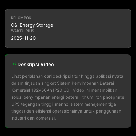
KELOMPOK
C&I Energy Storage
WAKTU RILIS
2025-11-20
Deskripsi Video
Lihat perjalanan dari deskripsi fitur hingga aplikasi nyata
dalam tinjauan singkat Sistem Penyimpanan Baterai
Komersial 192V50Ah IP20 C&I. Video ini menampilkan
solusi penyimpanan energi baterai lithium iron phosphate
UPS tegangan tinggi, merinci sistem manajemen tiga
tingkat dan efisiensi operasionalnya untuk penggunaan
industri dan komersial.