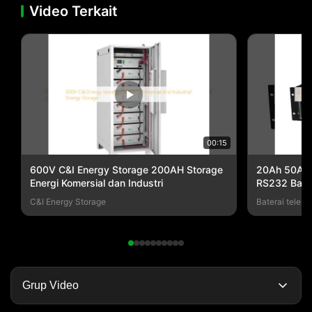
Video Terkait
00:15
600V C&I Energy Storage 200AH Storage
20Ah 50Ah 
Energi Komersial dan Industri
RS232 Bate
C&I Energy Storage
Baterai telek
Grup Video