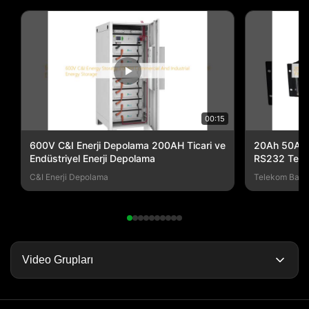
00:15
600V C&I Enerji Depolama 200AH Ticari ve
20Ah 50Ah 1
Endüstriyel Enerji Depolama
RS232 Teleko
C&I Enerji Depolama
Telekom Batar
Video Grupları
Video Ana Sayfa