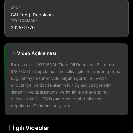
GRUP
C&I Enerji Depolama
YAYIN ZAMANI
2025-11-20
Video Açıklaması
Bu kısa özet, 192V50Ah Ticari Pil Depolama Sistemleri
IP20 C&I Pil Depolama'nın özellik açıklamasından gerçek
uygulamaya uzanan yolculuğunu görün. Bu video,
endüstriyel ve ticari kullanım için üç seviyeli yönetim
sistemini ve operasyonel verimliliğini detaylandıran
yüksek voltajlı UPS lityum demir fosfat pil enerji
depolama çözümünü sergiliyor.
İlgili Videolar