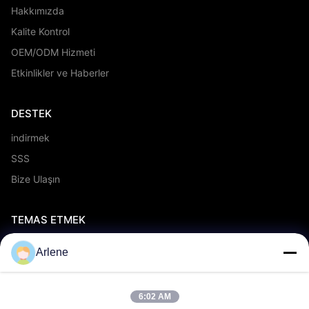
Hakkımızda
Kalite Kontrol
OEM/ODM Hizmeti
Etkinlikler ve Haberler
DESTEK
indirmek
SSS
Bize Ulaşın
TEMAS ETMEK
info@rpt-power.com
Arlene
86-18129948166
Wandajie Sanayi Parkı, No 1-12, Jinlong Bulvarı, Pingshan
6:02 AM
Bölgesi, Shenzhen.Guangdong, Çin, 518118