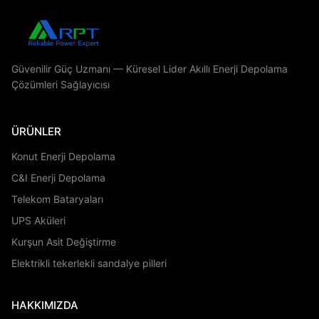
Tüm Videolar
<">Konut Enerji Depolama
<
Güvenilir Güç Uzmanı — Küresel Lider Akıllı Enerji Depolama
Konut Enerji Depolama
Çözümleri Sağlayıcısı
Elektrikli tekerlekli sandalye pilleri
C&I Enerji Depolama
ÜRÜNLER
Konut Enerji Depolama
Telekom Bataryaları
C&I Enerji Depolama
UPS Aküleri
Telekom Bataryaları
Kurşun Asit Değiştirme
UPS Aküleri
Kurşun Asit Değiştirme
Diğer Videolar
Elektrikli tekerlekli sandalye pilleri
HAKKIMIZDA