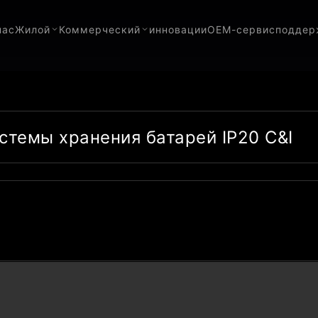
нас
Жилой
Коммерческий
инновации
OEM-сервис
поддер
темы хранения батарей IP20 C&I