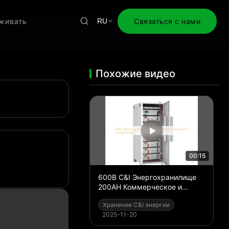
живать
Связаться с нами
RU
Похожие видео
00:15
600В С&I Энергохранилище
200AH Коммерческое и
промышленное
Хранение C&I энергии
энергохранилище
2025-11-20