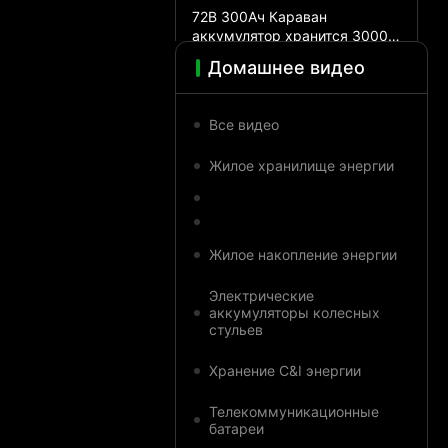
72В 300Ач Караван
аккумулятор хранится 3000
раз глубокий цикл RV
Домашнее видео
Замена свинцовой кислоты
аккумулятор
2025-11-20
Все видео
Жилое хранилище энергии
00:21
Жилое накопление энергии
72В 200Ач Жилой солнечный
Электрические
аккумулятор Склад караван
аккумуляторы колесных
стульев
Lifepo4 Энергетический
Жилое накопление энергии
аккумулятор
2025-11-20
Хранение C&I энергии
Телекоммуникационные
батареи