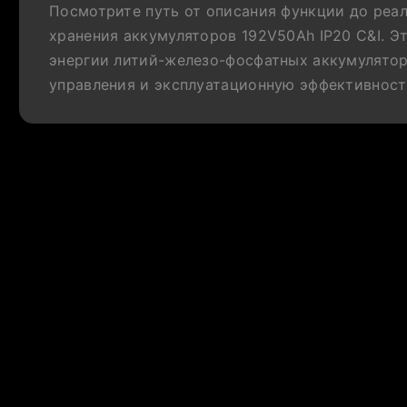
Посмотрите путь от описания функции до реа
хранения аккумуляторов 192V50Ah IP20 C&I. 
энергии литий-железо-фосфатных аккумулятор
управления и эксплуатационную эффективност