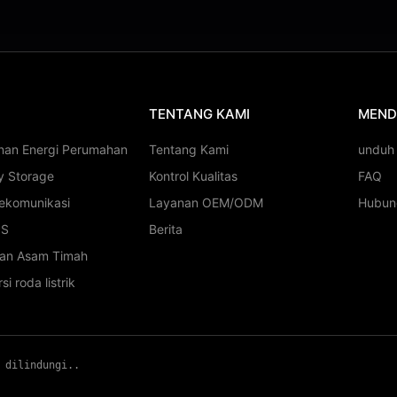
TENTANG KAMI
MEND
nan Energi Perumahan
Tentang Kami
unduh
y Storage
Kontrol Kualitas
FAQ
lekomunikasi
Layanan OEM/ODM
Hubun
PS
Berita
ian Asam Timah
si roda listrik
 dilindungi..