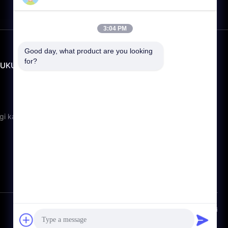
3:04 PM
Good day, what product are you looking 
for?
UKUNG
KONTAK
info@rpt-power.com
86-18129948166
Wandajie Industrial Park, No. 1-
gi kami
12, Jinlong Avenue, Distrik
Pingshan, Shenzhen.Guangdong,
Cina, 518118
Peta lokasi
Kebijakan Privasi