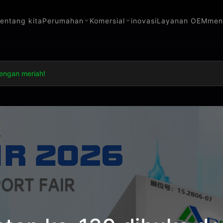
tentang kita
Perumahan
Komersial
inovasi
Layanan OEM
men
engan meriah!