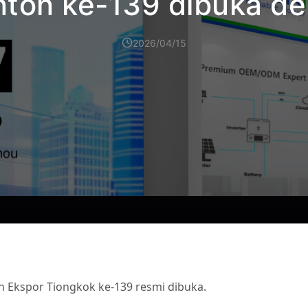
ton ke-139 dibuka de
2026/04/15
n Ekspor Tiongkok ke-139 resmi dibuka.