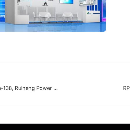
Pada hari kedua Pameran Canton ke-138, Ruineng Power melanjutkan usahanya
RP