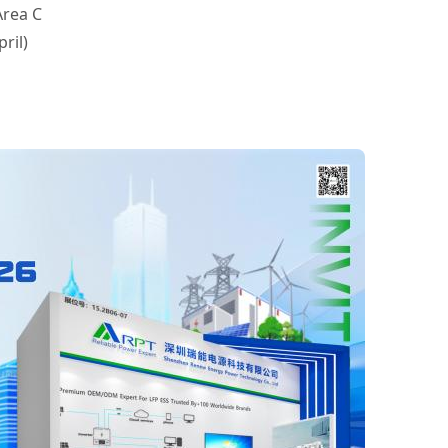
Area C
ril)