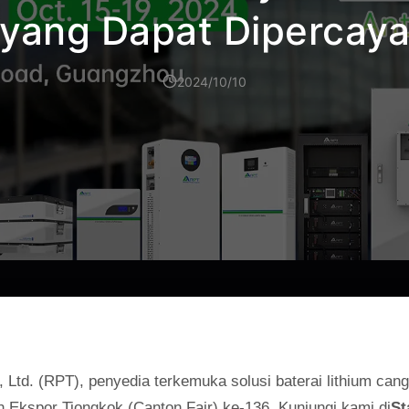
yang Dapat Dipercay
2024/10/10
Ltd. (RPT), penyedia terkemuka solusi baterai lithium c
 Ekspor Tiongkok (Canton Fair) ke-136. Kunjungi kami di
St