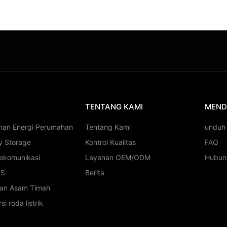
TENTANG KAMI
MEND
nan Energi Perumahan
Tentang Kami
unduh
y Storage
Kontrol Kualitas
FAQ
lekomunikasi
Layanan OEM/ODM
Hubun
PS
Berita
ian Asam Timah
si roda listrik