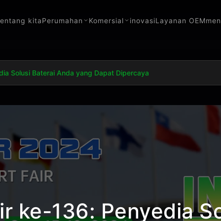
tentang kita
Perumahan
Komersial
inovasi
Layanan OEM
men
dia Solusi Baterai Anda yang Dapat Dipercaya
ir ke-136: Penyedia So