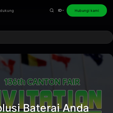
dukung
Hubungi kami
ID
lusi Baterai Anda