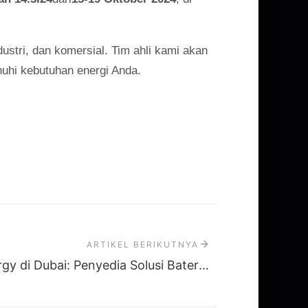
stri, dan komersial. Tim ahli kami akan
uhi kebutuhan energi Anda.
ARTIKEL BERIKUTNYA
RPT di Middle East Energy di Dubai: Penyedia Solusi Baterai Anda yang Terpercaya