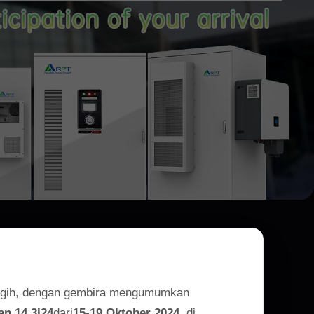
a
anggih, dengan gembira mengumumkan
an 14.3I24
dari
15-19 Oktober 2024
, di