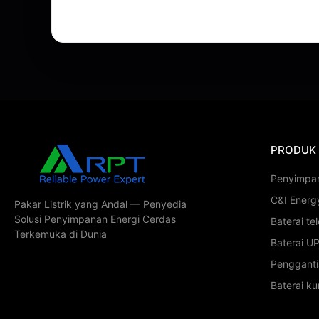
PRODUK
Penyimpa
C&I Energ
Pakar Listrik yang Andal — Penyedia
Solusi Penyimpanan Energi Cerdas
Baterai te
Terkemuka di Dunia
Baterai U
Penggant
Baterai kur