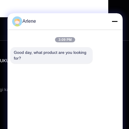
Arlene
3:09 PM
Good day, what product are you looking 
for?
UKUNG
KONTAK
info@rpt-power.com
86-18129948166
Wandajie Industrial Park, No. 1-
gi kami
12, Jinlong Avenue, Distrik
Pingshan, Shenzhen.Guangdong,
Cina, 518118