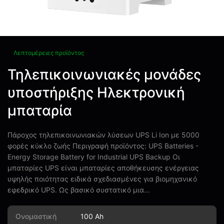
Λεπτομέρειες προϊόντος
Τηλεπικοινωνιακές μονάδες
υποστήριξης Ηλεκτρονική
μπαταρία
Πάροχος τηλεπικοινωνιακών λύσεων UPS Li Ion με 5000
φορές κύκλο ζωής Περιγραφή προϊόντος: UPS Batteries -
Energy Storage Battery for Industrial UPS Backup Οι
μπαταρίες UPS είναι μπαταρίες αποθήκευσης ενέργειας
υψηλής ποιότητας ειδικά σχεδιασμένες για βιομηχανικό
εφεδρικό UPS. Ως βασικό συστατικό μια...
Ονομαστική
100 Ah