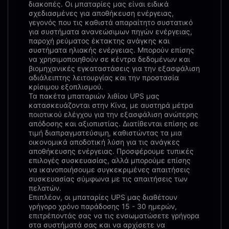
διακοπές. Οι μπαταρίες μας είναι ειδικά
σχεδιασμένες για αποθήκευση ενέργειας,
γεγονός που τις καθιστά απαραίτητο συστατικό
για συστήματα ανανεώσιμων πηγών ενέργειας,
παροχή ρεύματος έκτακτης ανάγκης και
συστήματα ηλιακής ενέργειας. Μπορούν επίσης
να χρησιμοποιηθούν σε κέντρα δεδομένων και
βιομηχανικές εγκαταστάσεις για την εξασφάλιση
αδιάλειπτης λειτουργίας και την προστασία
κρίσιμου εξοπλισμού.
Τα πακέτα μπαταριών λιθίου UPS μας
κατασκευάζονται στην Κίνα, με αυστηρά μέτρα
ποιοτικού ελέγχου για την εξασφάλιση ανώτερης
απόδοσης και αξιοπιστίας. Διατίθενται επίσης σε
τιμή διαπραγματεύσιμη, καθιστώντας τα μια
οικονομικά αποδοτική λύση για τις ανάγκες
αποθήκευσης ενέργειας. Προσφέρουμε τυπικές
επιλογές συσκευασίας, αλλά μπορούμε επίσης
να ικανοποιήσουμε συγκεκριμένες απαιτήσεις
συσκευασίας σύμφωνα με τις απαιτήσεις των
πελατών.
Επιπλέον, οι μπαταρίες UPS μας διαθέτουν
γρήγορο χρόνο παράδοσης 15 - 30 ημερών,
επιτρέποντάς σας να τις ενσωματώσετε γρήγορα
στα συστήματά σας και να αρχίσετε να