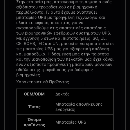
Στην εταιρεία μας, κατανοούμε τη σημασία ενός
αξιόπιστου τροφοδοτικού σε βιομηχανικά
περιβάλλοντα. Γι' αυτό έχουμε αναπτύξει
μπαταρίες UPS με προηγμένη τεχνολογία και
υλικά κορυφαίας ποιότητας για να
ανταποκριθούμε στις απαιτητικές απαιτήσεις
των βιομηχανικών εφεδρικών συστημάτων UPS.
Με εγγύηση 5 ετών και πιστοποιήσεις ISO, UL,
CE, ROHS, IEC και UN, μπορείτε να εμπιστευτείτε
τις μπαταρίες UPS μας για εξαιρετική απόδοση
και μακροζωία. Η δέσμευσή μας στην ποιότητα
και την ικανοποίηση των πελατών μας έχει κάνει
έναν αξιόπιστο προμηθευτή μπαταριών μονάδων
αδιάλειπτης τροφοδοσίας για διάφορες
βιομηχανίες.
Χαρακτηριστικά Προϊόντος
OEM/ODM
Δεκτός
Μπαταρία αποθήκευσης
Τύπος
ενέργειας
Όνομα
Μπαταρίες UPS
προϊόντος