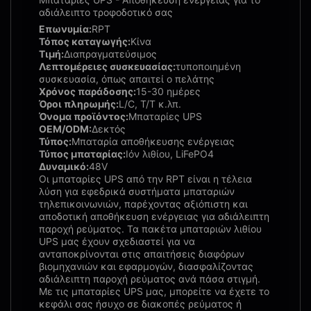
αδιάλειπτο τροφοδοτικό σας
Επωνυμία:
RPT
Τόπος καταγωγής:
Κίνα
Τιμή:
Διαπραγματεύσιμος
Λεπτομέρειες συσκευασίας:
τυποποιημένη
συσκευασία, όπως απαιτεί ο πελάτης
Χρόνος παράδοσης:
15-30 ημέρες
Όροι πληρωμής:
L/C, T/T κ.λπ.
Όνομα προϊόντος:
Μπαταρίες UPS
OEM/ODM:
Δεκτός
Τύπος:
Μπαταρία αποθήκευσης ενέργειας
Τύπος μπαταρίας:
Ιόν λιθίου, LiFePO4
Δυναμικό:
48V
Οι μπαταρίες UPS από την RPT είναι η τέλεια
λύση για εφεδρικά συστήματα μπαταριών
τηλεπικοινωνιών, παρέχοντας αξιόπιστη και
αποδοτική αποθήκευση ενέργειας για αδιάλειπτη
παροχή ρεύματος. Τα πακέτα μπαταριών λιθίου
UPS μας έχουν σχεδιαστεί για να
ανταποκρίνονται στις απαιτήσεις διαφόρων
βιομηχανιών και εφαρμογών, διασφαλίζοντας
αδιάλειπτη παροχή ρεύματος ανά πάσα στιγμή.
Με τις μπαταρίες UPS μας, μπορείτε να έχετε το
κεφάλι σας ήσυχο σε διακοπές ρεύματος ή