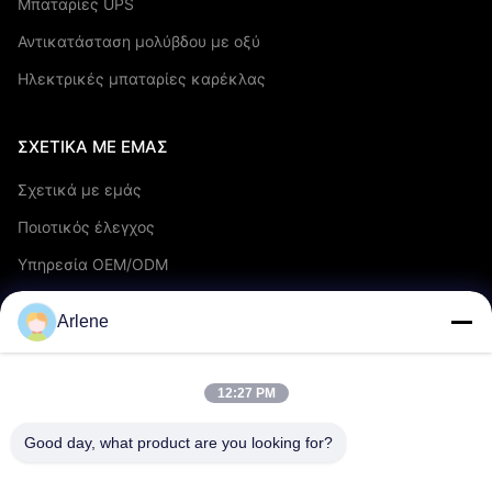
Μπαταρίες UPS
Αντικατάσταση μολύβδου με οξύ
Ηλεκτρικές μπαταρίες καρέκλας
ΣΧΕΤΙΚΆ ΜΕ ΕΜΆΣ
Σχετικά με εμάς
Ποιοτικός έλεγχος
Υπηρεσία OEM/ODM
Εκδηλώσεις & Νέα
Arlene
ΥΠΟΣΤΉΡΙΞΗ
12:27 PM
λήψη
Good day, what product are you looking for?
Συχνές ερωτήσεις
Επικοινωνήστε μαζί μας