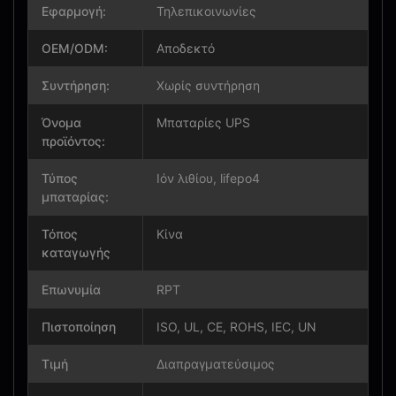
Εφαρμογή:
Τηλεπικοινωνίες
OEM/ODM:
Αποδεκτό
Συντήρηση:
Χωρίς συντήρηση
Όνομα
Μπαταρίες UPS
προϊόντος:
Τύπος
Ιόν λιθίου, lifepo4
μπαταρίας:
Τόπος
Κίνα
καταγωγής
Επωνυμία
RPT
Πιστοποίηση
ISO, UL, CE, ROHS, IEC, UN
Τιμή
Διαπραγματεύσιμος