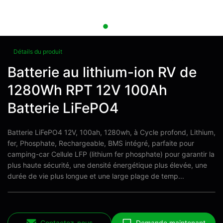
Détails du produit
Batterie au lithium-ion RV de
1280Wh RPT 12V 100Ah
Batterie LiFePO4
Batterie LiFePO4 12V, 100ah, 1280wh, à Cycle profond, Lithium,
fer, Phosphate, Rechargeable, BMS intégré, parfaite pour
camping-car Cellule LFP (lithium fer phosphate) pour garantir la
plus haute sécurité, une densité énergétique plus élevée, une
durée de vie plus longue et une large plage de temp...
Contactez-nous
Demande maintenant