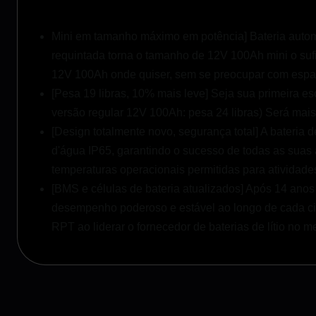
Mini em tamanho máximo em potência] Bateria auto
requintada torna o tamanho de 12V 100Ah mini o su
12V 100Ah onde quiser, sem se preocupar com esp
[Pesa 19 libras, 10% mais leve] Seja sua primeira e
versão regular 12V 100Ah: pesa 24 libras) Será mais 
[Design totalmente novo, segurança total] A bateria 
d'água IP65, garantindo o sucesso de todas as suas 
temperaturas operacionais permitidas para atividades
[BMS e células de bateria atualizados] Após 14 ano
desempenho poderoso e estável ao longo de cada ciclo
RPT ao liderar o fornecedor de baterias de lítio no m