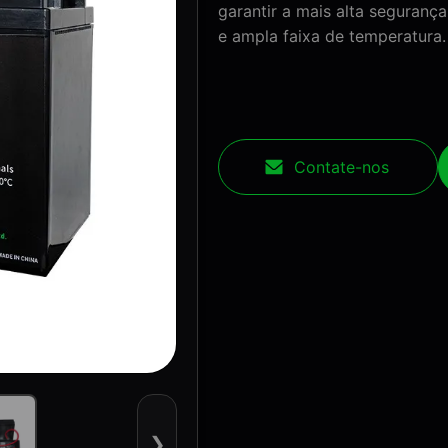
garantir a mais alta segurança
e ampla faixa de temperatura.
Contate-nos
❯