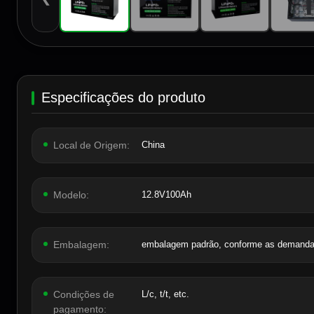
Especificações do produto
Local de Origem:
China
Modelo:
12.8V100Ah
Embalagem:
embalagem padrão, conforme as demandas
Condições de
L/c, t/t, etc.
pagamento: