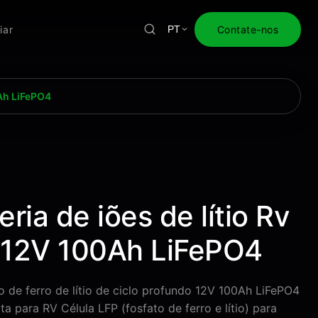
iar
Contate-nos
PT
0Ah LiFePO4
ia de iões de lítio Rv
 12V 100Ah LiFePO4
to de ferro de lítio de ciclo profundo 12V 100Ah LiFePO4
 para RV Célula LFP (fosfato de ferro e lítio) para