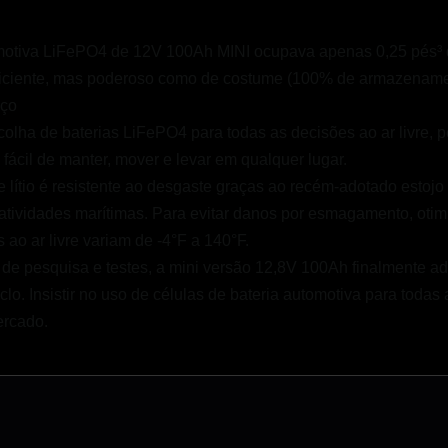
motiva LiFePO4 de 12V 100Ah MINI ocupava apenas 0,25 pés³ d
ficiente, mas poderoso como de costume (100% de armazenament
aço
scolha de baterias LiFePO4 para todas as decisões ao ar livre, 
fácil de manter, mover e levar em qualquer lugar.
de lítio é resistente ao desgaste graças ao recém-adotado estoj
atividades marítimas. Para evitar danos por esmagamento, otimi
 ao ar livre variam de -4°F a 140°F.
s de pesquisa e testes, a mini versão 12,8V 100Ah finalmente 
. Insistir no uso de células de bateria automotiva para todas 
ercado.