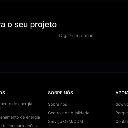
a o seu projeto
OS
SOBRE NÓS
APOI
ento de energia
Sobre nós
downl
l
Controle de qualidade
Pergun
enamento de energia
Serviço OEM/ODM
Conta
de telecomunicações