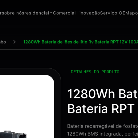
r
sobre nós
residencial
Comercial
inovação
Serviço OEM
apo
mbo
1280Wh Bateria de iões de lítio Rv Bateria RPT 12V 10
DETALHES DO PRODUTO
1280Wh Bater
Bateria RPT
Bateria recarregável de fosfa
1280Wh BMS integrada, perfeita