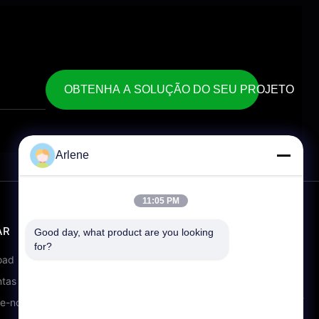
OBTENHA A SOLUÇÃO DO SEU PROJETO
Arlene
11:05 PM
AR
CONTATO
Good day, what product are you looking 
for?
info@rpt-power.com
oad
86-18129948166
tas frequentes
Parque Industrial Wandajie, n.o 1-
te-nos
12, Avenida Jinlong, distrito de