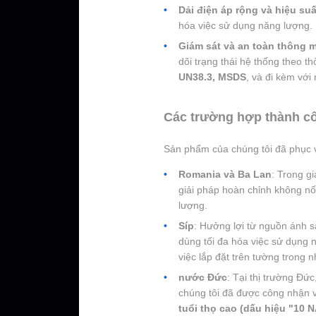
Dải điện áp rộng và hiệu su
hóa việc sử dụng năng lượng.
Giám sát và an toàn thông 
dõi trạng thái hệ thống theo t
UN38.3, MSDS
, và đi kèm với
Các trường hợp thành cô
Sản phẩm của chúng tôi đã phục v
Romania và Ba Lan
: Trong g
giải pháp hoàn chỉnh không nối
lượng.
Síp
: Hưởng lợi từ nguồn ánh sá
dùng tối đa hóa việc sử dụng n
việc lắp đặt trên tường trong n
nước Đức
: Tại thị trường Đứ
chúng tôi đã được công nhận 
tuổi thọ cao (dấu hiệu "10 