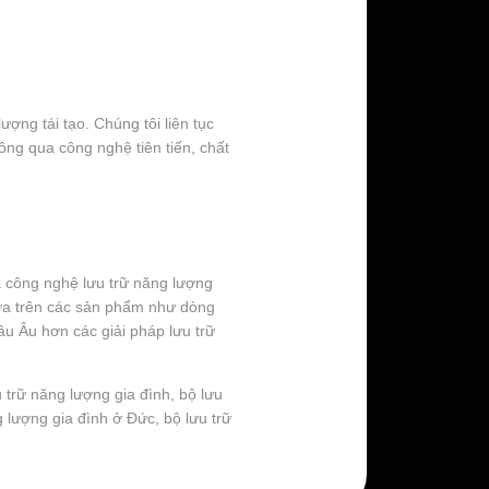
ợng tái tạo. Chúng tôi liên tục
ông qua công nghệ tiên tiến, chất
a công nghệ lưu trữ năng lượng
Dựa trên các sản phẩm như dòng
âu Âu hơn các giải pháp lưu trữ
 trữ năng lượng gia đình, bộ lưu
g lượng gia đình ở Đức, bộ lưu trữ