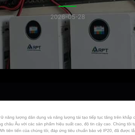
2026-05-28
 trữ năng lượng dân dụng và năng lượng tái tạo tiếp tục tăng trên kh
ờng châu Âu với các sản phẩm hiệu suất cao, độ tin cậy cao. Chúng tôi
h tiên tiến của chúng tôi, đáp ứng tiêu chuẩn bảo vệ IP20, đã được l