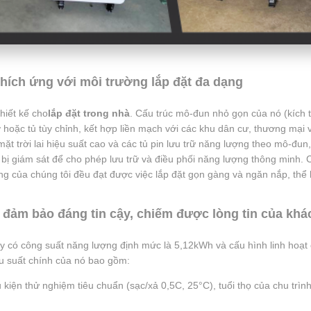
hích ứng với môi trường lắp đặt đa dạng
iết kế cho
lắp đặt trong nhà
. Cấu trúc mô-đun nhỏ gọn của nó (kíc
ỡ hoặc tủ tùy chỉnh, kết hợp liền mạch với các khu dân cư, thương mại
t trời lai hiệu suất cao và các tủ pin lưu trữ năng lượng theo mô-đu
ết bị giám sát để cho phép lưu trữ và điều phối năng lượng thông minh.
ng của chúng tôi đều đạt được việc lắp đặt gọn gàng và ngăn nắp, thể h
ự đảm bảo đáng tin cậy, chiếm được lòng tin của kh
y có công suất năng lượng định mức là 5,12kWh và cấu hình linh hoạt c
ệu suất chính của nó bao gồm:
u kiện thử nghiệm tiêu chuẩn (sạc/xả 0,5C, 25°C), tuổi thọ của chu trìn