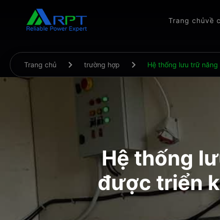
Trang chủ
về 
Trang chủ
trường hợp
Hệ thống lưu trữ năng
Hệ thống l
được triển 