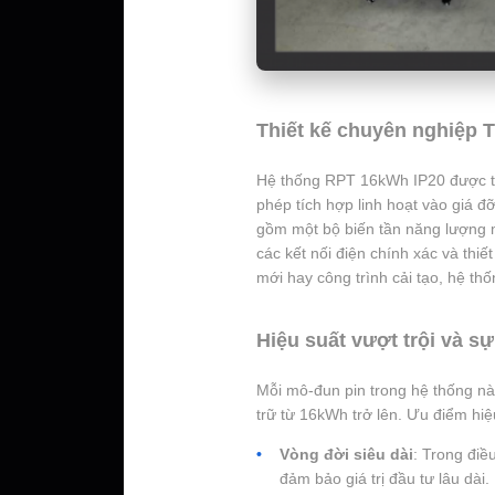
Thiết kế chuyên nghiệp T
Hệ thống RPT 16kWh IP20 được th
phép tích hợp linh hoạt vào giá đ
gồm một bộ biến tần năng lượng mặ
các kết nối điện chính xác và thi
mới hay công trình cải tạo, hệ thố
Hiệu suất vượt trội và s
Mỗi mô-đun pin trong hệ thống nà
trữ từ 16kWh trở lên. Ưu điểm hi
Vòng đời siêu dài
: Trong điề
đảm bảo giá trị đầu tư lâu dài.