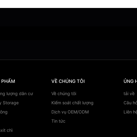
N PHẨM
VỀ CHÚNG TÔI
ỦNG 
ăng lượng dân cư
Về chúng tôi
tải về
y Storage
Kiểm soát chất lượng
Câu hỏ
hông
Dịch vụ OEM/ODM
Liên h
Tin tức
xit chì