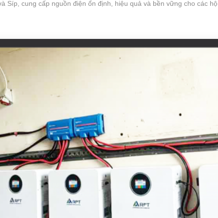
à Síp, cung cấp nguồn điện ổn định, hiệu quả và bền vững cho các hộ