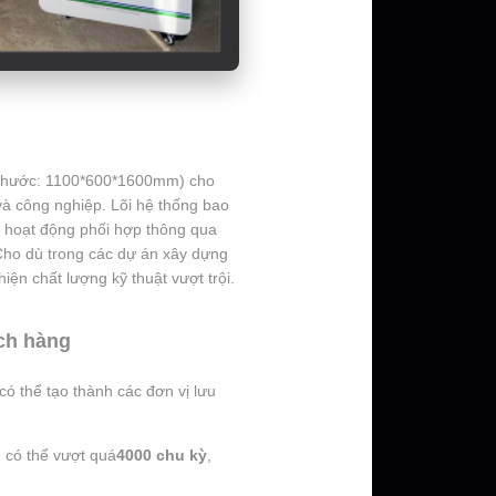
h thước: 1100*600*1600mm) cho
 và công nghiệp. Lõi hệ thống bao
n, hoạt động phối hợp thông qua
 Cho dù trong các dự án xây dựng
iện chất lượng kỹ thuật vượt trội.
ách hàng
ó thể tạo thành các đơn vị lưu
h có thể vượt quá
4000 chu kỳ
,