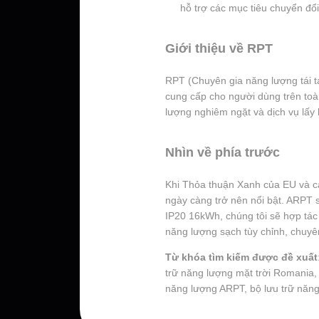
hỗ trợ các mục tiêu chuyển đổ
Giới thiệu về RPT
RPT (Chuyên gia năng lượng tái tạ
cung cấp cho người dùng trên toàn
lượng nghiêm ngặt và dịch vụ lấy
Nhìn về phía trước
Khi Thỏa thuận Xanh của EU và cá
ngày càng trở nên nổi bật. ARPT 
IP20 16kWh, chúng tôi sẽ hợp tác 
năng lượng sạch tùy chỉnh, chuyê
Từ khóa tìm kiếm được đề xuất
trữ năng lượng mặt trời Romania, 
năng lượng ARPT, bộ lưu trữ năng 