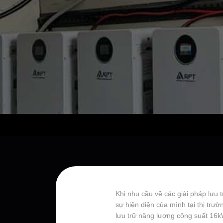
Khi nhu cầu về các giải pháp lưu
sự hiện diện của mình tại thị trư
lưu trữ năng lượng công suất 16kW