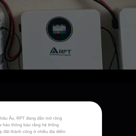
ắp châu Âu, RPT đang dần mở rộng
 tự hào thông báo rằng hệ thống
ắp đặt thành công ở nhiều địa điểm