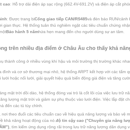
ất cao
: Hỗ trợ dải điện áp sạc rộng (662.4V-691.2V) và điện áp cắt phó
minh
: Được trang bị
Cổng giao tiếp CAN/RS485
và đèn báo RUN/cảnh 
hời gian thực. Hệ thống tuân thủ nghiêm ngặt các tiêu chuẩn chứng nhậ
 một
Bảo hành 5 năm
hứa hẹn mang đến cho người dùng sự an tâm.
ng trên nhiều địa điểm ở Châu Âu cho thấy khả năng
ụ thành công ở nhiều vùng khí hậu và môi trường thị trường khác nha
ia đình và cơ sở thương mại nhỏ, hệ thống ARPT kết hợp với các tấm q
 lưới hoặc nối lưới, giải quyết hiệu quả biến động giá điện và tăng c
ng mặt trời dồi dào, hệ thống đóng vai trò là cốt lõi của việc lưu trữ n
ăng lượng mặt trời và giảm sự phụ thuộc vào lưới điện. Việc lắp đặt ch
hà đến các tủ tùy chỉnh.
c, nơi theo đuổi các tiêu chuẩn cao về hiệu quả năng lượng và bảo vệ 
về khả năng hoạt động của nó.
độ tin cậy cao ("Chuyên gia năng lư
NĂM")
, tìm kiếm ứng dụng rộng rãi trong lưu trữ năng lượng dân dụng 