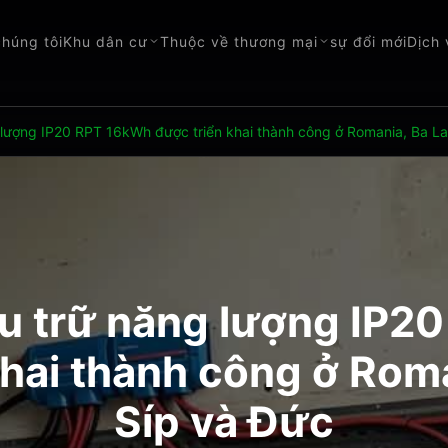
chúng tôi
Khu dân cư
Thuộc về thương mại
sự đổi mới
Dịch
 lượng IP20 RPT 16kWh được triển khai thành công ở Romania, Ba La
ưu trữ năng lượng IP2
khai thành công ở Roma
Síp và Đức