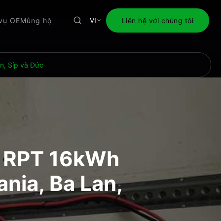
 vụ OEM
ủng hộ
Liên hệ với chúng tôi
VI
n, Síp và Đức
0 RPT 16kWh
nia, Ba Lan,