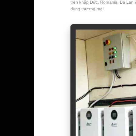
trên khắp Đức, Romania, Ba Lan v
dùng thương mại.