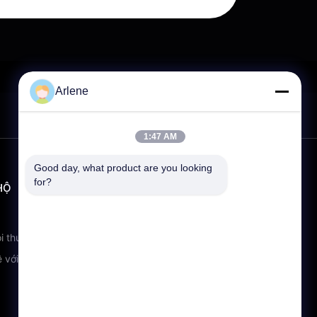
Arlene
1:47 AM
Good day, what product are you looking 
for?
HỘ
LIÊN HỆ
info@rpt-power.com
86-18129948166
i thường gặp
Công viên công nghiệp Wandajie,
ệ với chúng tôi
số 1-12, Đại lộ Jinlong, quận
Pingshan, Shenzhen.Guangdong,
Trung Quốc, 518118