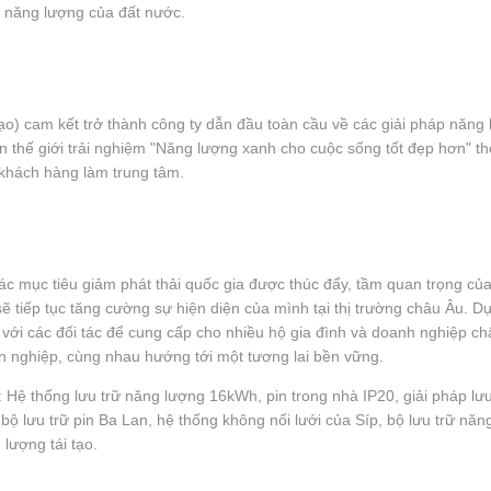
i năng lượng của đất nước.
o) cam kết trở thành công ty dẫn đầu toàn cầu về các giải pháp năng lư
 thế giới trải nghiệm "Năng lượng xanh cho cuộc sống tốt đẹp hơn" th
 khách hàng làm trung tâm.
c mục tiêu giảm phát thải quốc gia được thúc đẩy, tầm quan trọng củ
sẽ tiếp tục tăng cường sự hiện diện của mình tại thị trường châu Âu. 
với các đối tác để cung cấp cho nhiều hộ gia đình và doanh nghiệp ch
n nghiệp, cùng nhau hướng tới một tương lai bền vững.
: Hệ thống lưu trữ năng lượng 16kWh, pin trong nhà IP20, giải pháp lưu
bộ lưu trữ pin Ba Lan, hệ thống không nối lưới của Síp, bộ lưu trữ năn
lượng tái tạo.