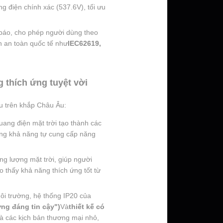
ng điện chính xác (537.6V), tối ưu
báo, cho phép người dùng theo
n an toàn quốc tế như
IEC62619,
 thích ứng tuyệt vời
u trên khắp Châu Âu:
uang điện mặt trời tạo thành các
ường khả năng tự cung cấp năng
ăng lượng mặt trời, giúp người
o thấy khả năng thích ứng tốt từ
môi trường, hệ thống IP20 của
ợng đáng tin cậy")
Và
thiết kế có
và các kịch bản thương mại nhỏ,