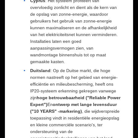
Cyprus
: Het systeem profiteert van
overvloedig zonlicht en dient als de kern van
de opslag van zonne-energie, waardoor
gebruikers het gebruik van zonne-energie
kunnen maximaliseren en de afhankelijkheid
van het elektriciteitsnet kunnen verminderen.
Installaties laten een goed
aanpassingsvermogen zien, van
wandmontage binnenshuis tot op maat
gemaakte kasten.
Duitsland
: Op de Duitse markt, die hoge
normen nastreeft op het gebied van energie-
efficiëntie en milieubescherming, heeft ons
IP20-systeem erkenning gekregen vanwege
zijn
hoge betrouwbaarheid ("Reliable Power
Expert")
En
ontwerp met lange levensduur
("10 YEARS" -markering)
, die wijdverspreide
toepassing vindt in residentiële energieopslag
en kleine commerciële scenario's, ter
ondersteuning van de