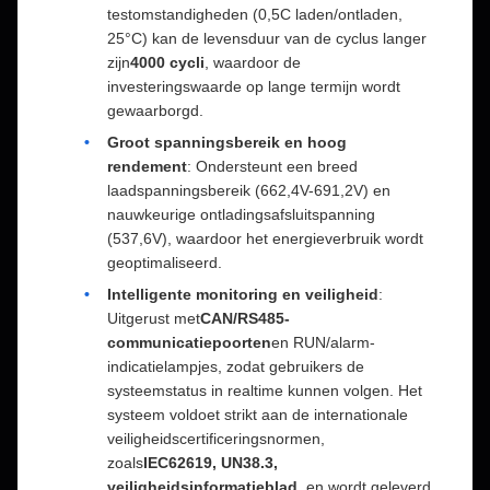
testomstandigheden (0,5C laden/ontladen,
25°C) kan de levensduur van de cyclus langer
zijn
4000 cycli
, waardoor de
investeringswaarde op lange termijn wordt
gewaarborgd.
Groot spanningsbereik en hoog
rendement
: Ondersteunt een breed
laadspanningsbereik (662,4V-691,2V) en
nauwkeurige ontladingsafsluitspanning
(537,6V), waardoor het energieverbruik wordt
geoptimaliseerd.
Intelligente monitoring en veiligheid
:
Uitgerust met
CAN/RS485-
communicatiepoorten
en RUN/alarm-
indicatielampjes, zodat gebruikers de
systeemstatus in realtime kunnen volgen. Het
systeem voldoet strikt aan de internationale
veiligheidscertificeringsnormen,
zoals
IEC62619, UN38.3,
veiligheidsinformatieblad
, en wordt geleverd