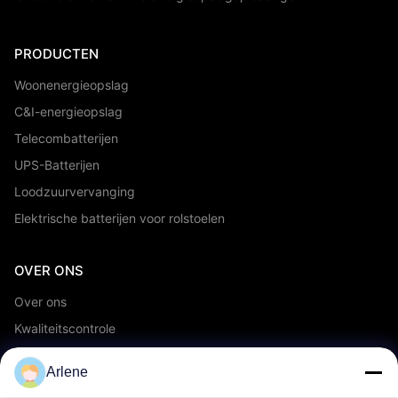
PRODUCTEN
Woonenergieopslag
C&I-energieopslag
Telecombatterijen
UPS-Batterijen
Loodzuurvervanging
Elektrische batterijen voor rolstoelen
OVER ONS
Over ons
Kwaliteitscontrole
OEM/ODM-service
Arlene
Evenementen en nieuws