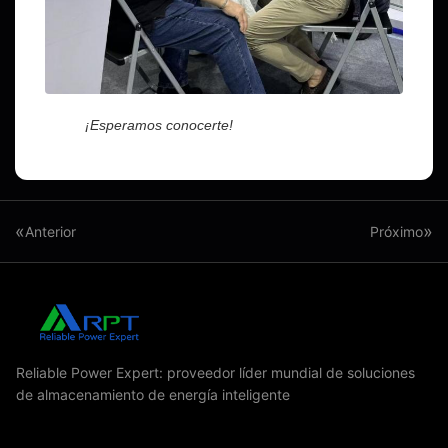
¡Esperamos conocerte!
«
»
Anterior
Próximo
Reliable Power Expert: proveedor líder mundial de soluciones
de almacenamiento de energía inteligente