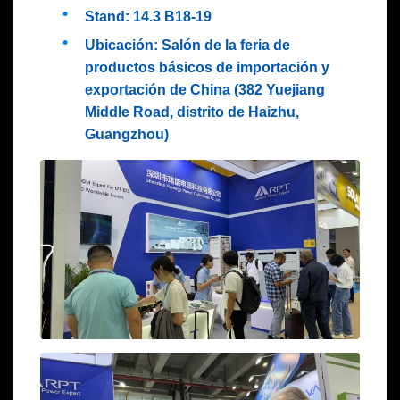
Stand: 14.3 B18-19
Ubicación: Salón de la feria de
productos básicos de importación y
exportación de China (382 Yuejiang
Middle Road, distrito de Haizhu,
Guangzhou)