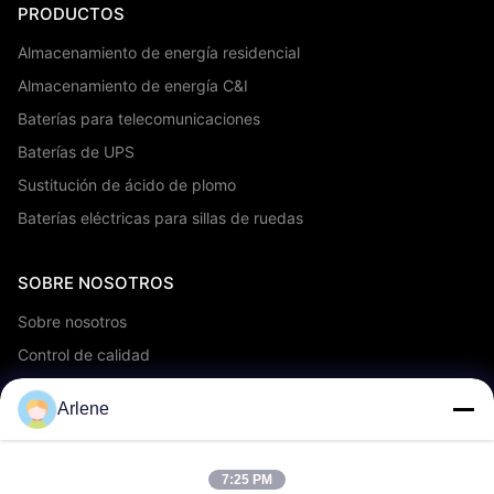
PRODUCTOS
Almacenamiento de energía residencial
Almacenamiento de energía C&I
Baterías para telecomunicaciones
Baterías de UPS
Sustitución de ácido de plomo
Baterías eléctricas para sillas de ruedas
SOBRE NOSOTROS
Sobre nosotros
Control de calidad
Servicio OEM/ODM
Arlene
Eventos y noticias
7:25 PM
APOYO