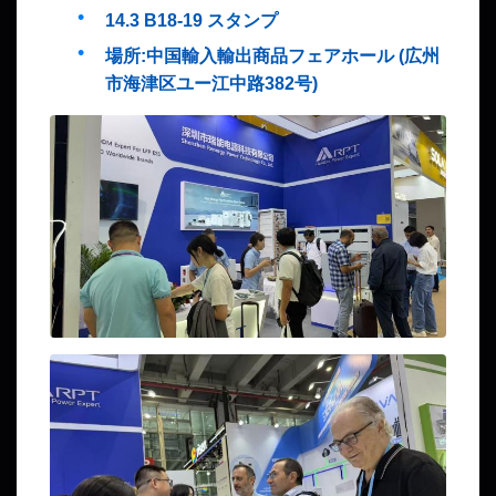
14.3 B18-19 スタンプ
場所:中国輸入輸出商品フェアホール (広州
市海津区ユー江中路382号)