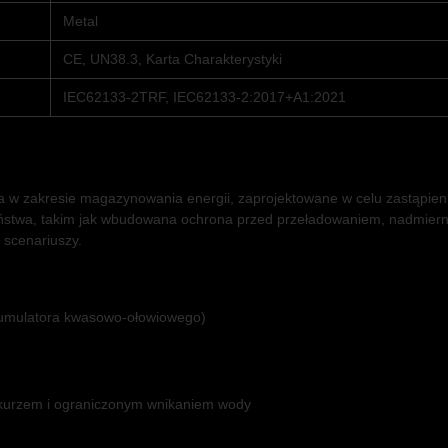
Metal
CE, UN38.3, Karta Charakterystyki
IEC62133-2TRF, IEC62133-2:2017+A1:2021
 w zakresie magazynowania energii, zaprojektowane w celu zastąpie
stwa, takim jak wbudowana ochrona przed przeładowaniem, nadmierny
 scenariuszy.
akumulatora kwasowo-ołowiowego)
 kurzem i ograniczonym wnikaniem wody