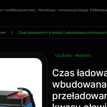
m
o nas
Mieszkaniowy
Handlowy
innowacja
Usługa OEM
wspa
wym
Czas ładowania 4-6 godzin i wbudowana ochrona prz
SZCZEGÓŁY PRODUKTU
Czas ładowa
wbudowana 
przeładowan