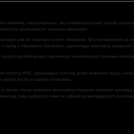
o-ołowiowe, zaprojektowane, aby zrewolucjonizować sposób zasilani
m wymiennym akumulatorom kwasowo-ołowiowym.
iowych jest ich naturalny system chłodzenia. W przeciwieństwie do
 myślą o naturalnym chłodzeniu, zapewniając optymalną wydajność i 
ęki naszym bezobsługowym wymiennym akumulatorom kwasowo-ołowiowy
 ochrony IP30, zapewniający ochronę przed wnikaniem kurzu i wody. D
ąc spokój ducha w każdym środowisku.
zy w zimnie, nasze zamienne akumulatory kwasowo-ołowiowe sprostają 
pewniają stałą wydajność nawet w najbardziej wymagających warunka