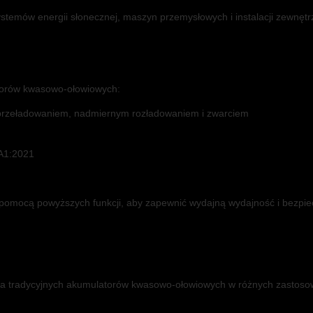
temów energii słonecznej, maszyn przemysłowych i instalacji zewnętrz
torów kwasowo-ołowiowych:
przeładowaniem, nadmiernym rozładowaniem i zwarciem
A1:2021
omocą powyższych funkcji, aby zapewnić wydajną wydajność i bezpie
a tradycyjnych akumulatorów kwasowo-ołowiowych w różnych zastoso