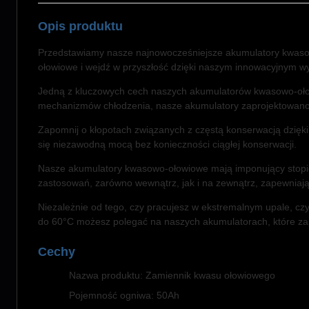
Opis produktu
Przedstawiamy nasze najnowocześniejsze akumulatory kwasow
ołowiowe i wejdź w przyszłość dzięki naszym innowacyjny
Jedną z kluczowych cech naszych akumulatorów kwasowo-ołow
mechanizmów chłodzenia, nasze akumulatory zaprojektowano z
Zapomnij o kłopotach związanych z częstą konserwacją dzi
się niezawodną mocą bez konieczności ciągłej konserwacji.
Nasze akumulatory kwasowo-ołowiowe mają imponujący stopień
zastosowań, zarówno wewnątrz, jak i na zewnątrz, zapewniaj
Niezależnie od tego, czy pracujesz w ekstremalnym upale, c
do 60°C możesz polegać na naszych akumulatorach, które za
Cechy
Nazwa produktu: Zamiennik kwasu ołowiowego
Pojemność ogniwa: 50Ah