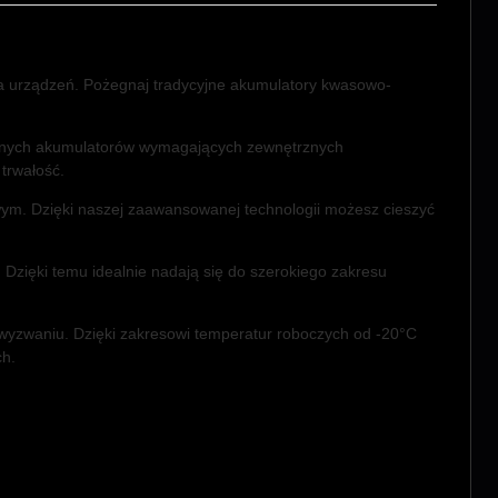
a urządzeń. Pożegnaj tradycyjne akumulatory kwasowo-
 innych akumulatorów wymagających zewnętrznych
trwałość.
m. Dzięki naszej zaawansowanej technologii możesz cieszyć
zięki temu idealnie nadają się do szerokiego zakresu
wyzwaniu. Dzięki zakresowi temperatur roboczych od -20°C
ch.