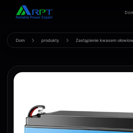
Do
Dom
produkty
Zastąpienie kwasem ołowio