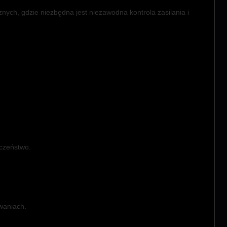
nych, gdzie niezbędna jest niezawodna kontrola zasilania i
czeństwo.
waniach.