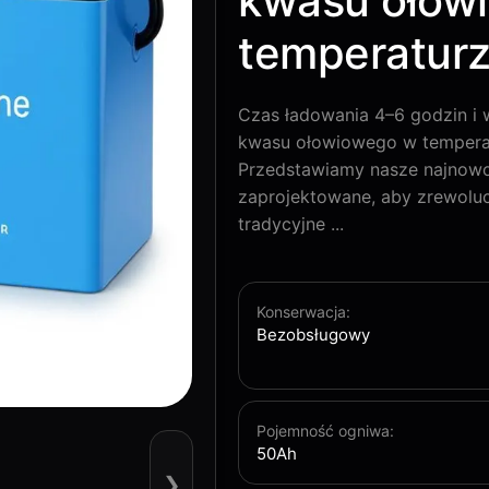
kwasu ołow
temperaturz
Czas ładowania 4–6 godzin 
kwasu ołowiowego w tempera
Przedstawiamy nasze najnow
zaprojektowane, aby zrewoluc
tradycyjne ...
Konserwacja:
Bezobsługowy
Pojemność ogniwa:
50Ah
❯