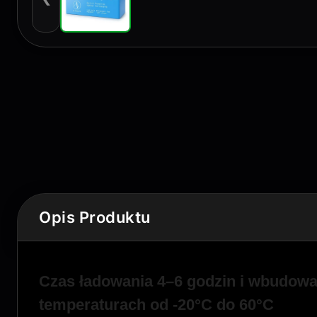
Opis Produktu
Czas ładowania 4–6 godzin i wbudow
temperaturach od -20°C do 60°C