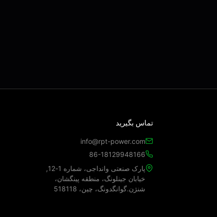
تماس بگیرید
info@rpt-power.com
86-18129948166
پارک صنعتی وانداجی، شماره 1-12,
خیابان جینلونگ، منطقه پینگشان،
شنژن.گوانگدونگ، چین، 518118