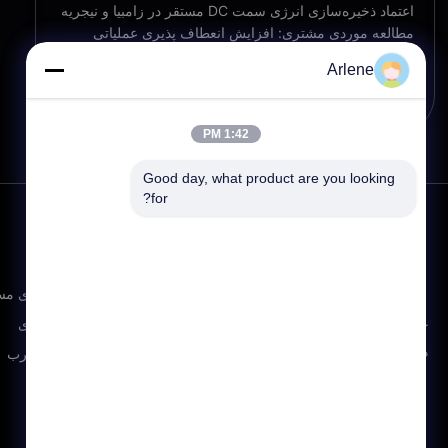
اعتماد ذخیره‌سازی انرژی سمت DC مستقر در زامبیا و نیجریه
مطالعه موردی مشتری: افزایش انعطاف پذیری عملیاتی
صنعتی در آفریقا 1. بررسی اجمالی پروژه و چالش مشتری این
Arlene
مطالعه موردی یک پروژه ذخیره‌سازی انرژی صنعتی موفق در
View Detail
آفریقا را برجسته می‌کند که به چالش...
1:42 PM
Good day, what product are you looking 
for?
محصولات
ذخیره سازی انرژی م
ذخیره سازی انرژی
کارشناس توان قابل اعتماد - ارائه دهنده راه حل
های ذخیره انرژی هوشمند در جهان
جایگزینی اسید سرب
باتری برق AGV