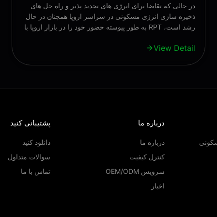
در حالی که تقاضا برای انرژی های تجدید پذیر و راه حل های
ذخیره سازی انرژی مسکونی در سراسر اروپا همچنان در حال
رشد است، RPT به طور پیوسته حضور خود را در بازار اروپا با
عملکرد بالا گسترش می دهد،محصولات بسیار قابل اعتمادما
View Detail
افتخار می کنیم اعلام کنیم که سیستم پیشرفته ذخیره سازی
انرژی با ظرفیت 16 کیلو وات، ...
درباره ما
پشتیبانی کنید
سکونی
درباره ما
دانلود کنید
کنترل کیفیت
سوالات متداول
سرویس OEM/ODM
تماس با ما
اخبار