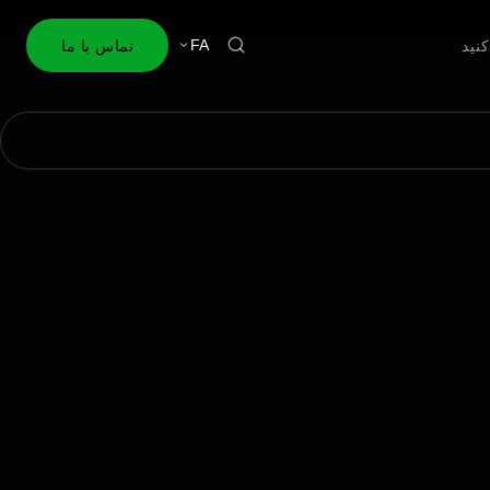
نید
تماس با ما
FA