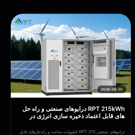
2026-06-01
RPT 215kWh درایوهای صنعتی و راه حل
های قابل اعتماد ذخیره سازی انرژی در
سمت DC در زامبیا و نیجریه مستقر شده
است
درایوهای صنعتی RPT 215 کیلووات ساعت و راه‌حل‌های قابل