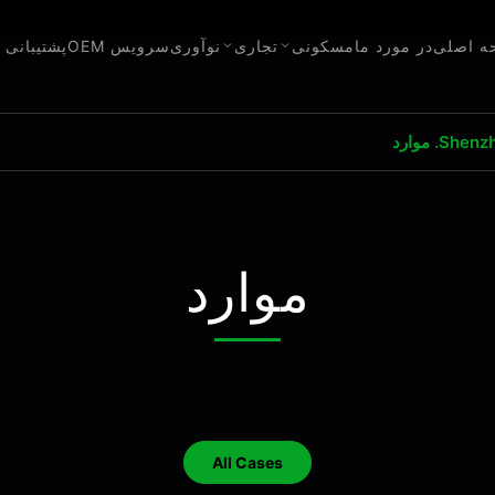
ه اصلی
در مورد ما
مسکونی
تجاری
نوآوری
سرویس OEM
پشتیبانی ک
. موارد
موارد
All Cases