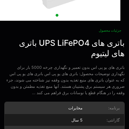
زئیات محصول
باتری های UPS LiFePO4 باتری
ی لیتیوم
باتری های یو پی اس بدون تعمیر و نگهداری چرخه 5000 بار برای
داری توضیحات محصول: باتری های یو پی اس باتری های یو پی اس
به عنوان باتری های منبع تغذیه بدون وقفه نیز شناخته می شوند، جزء
ری هر سیستم برق پشتیبان هستند. آنها منبع تغذیه مطمئن و بدون
ه را در هنگام قطع یا نوسانات برق فراهم می کنند ...
برنامه:
مخابرات
گارانتی:
5 سال