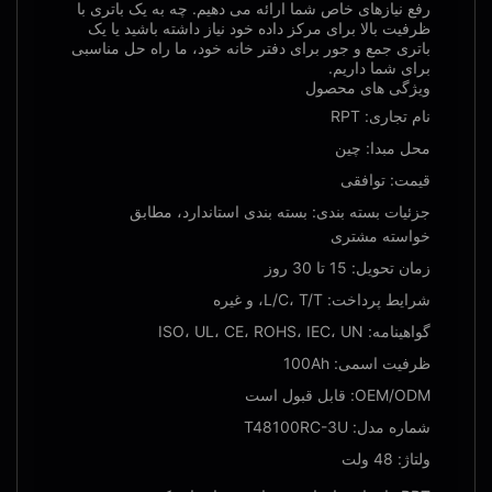
رفع نیازهای خاص شما ارائه می دهیم. چه به یک باتری با
ظرفیت بالا برای مرکز داده خود نیاز داشته باشید یا یک
باتری جمع و جور برای دفتر خانه خود، ما راه حل مناسبی
برای شما داریم.
ویژگی های محصول
نام تجاری: RPT
محل مبدا: چین
قیمت: توافقی
جزئیات بسته بندی: بسته بندی استاندارد، مطابق
خواسته مشتری
زمان تحویل: 15 تا 30 روز
شرایط پرداخت: L/C، T/T، و غیره
گواهینامه: ISO، UL، CE، ROHS، IEC، UN
ظرفیت اسمی: 100Ah
OEM/ODM: قابل قبول است
شماره مدل: T48100RC-3U
ولتاژ: 48 ولت