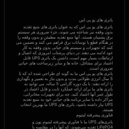
توضیحات محصول:
باتری های یو پی اس
باتری های یو پی اس که به عنوان باتری های منبع تغذیه
بدون وقفه نیز شناخته می شوند، جزء ضروری هر سیستم
برق پشتیبان هستند. آنها منبع تغذیه مطمئن و بدون وقفه را
در هنگام قطع یا نوسانات برق فراهم می کنند و تضمین می
کنند که تجهیزات و سیستم های حیاتی بدون وقفه به کار
خود ادامه می دهند. در دنیای پرشتاب امروزی که اتصال و
ارتباطات بسیار مهم است، داشتن یک باتری UPS قابل
اعتماد برای مشاغل، خانه ها و سایر زیرساخت های حیاتی
ضروری است.
باتری های یو پی اس ما به گونه ای طراحی شده اند که تا
5 سال انرژی طولانی مدت و بدون نیاز به تعمیر و نگهداری
را ارائه دهند. با یک دوره گارانتی 5 ساله، می توانید به
باتری های ما برای ارائه عملکرد ثابت و قابل اعتماد در
طول عمر آنها اعتماد کنید. چه برای تجهیزات مخابراتی،
مراکز داده یا سایر برنامه های حیاتی خود به منبع تغذیه
UPS نیاز داشته باشید، باتری های UPS ما بهترین انتخاب
هستند.
فناوری پیشرفته لیتیوم
باتری‌های UPS ما با فناوری پیشرفته لیتیوم یون و
LiFePO4 تغذیه می‌شوند، که آنها را در مقایسه با