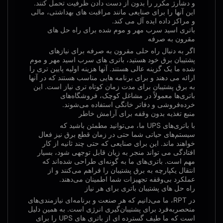
و دشارژ مکرر را بدون از دست دادن ظرفیت تحمل کنند.
این آنها را برای صنایعی مانند مراقبت های بهداشتی، مالی
و مراکز داده ایده آل می کند.
باتری اسید سرب مهر و موم شده برای راه حل های
مقرون به صرفه
اگر به دنبال راه حلی مقرون به صرفه برای نیازهای
پشتیبان برق خود هستید، باتری های سرب اسید مهر و موم
شده ما یک گزینه عالی هستند. آنها هزینه اولیه پایین تری را
ارائه می دهند و برای برنامه هایی مناسب هستند که در آنها
به برق پشتیبان برای مدت زمان کوتاه تری نیاز است. این
باتری‌ها معمولاً در مشاغل کوچک، فروشگاه‌های
خرده‌فروشی و دفاتر خانگی استفاده می‌شوند.
منبع تغذیه بدون وقفه برای آرامش خاطر
با باتری‌های UPS ما، می‌توانید مطمئن باشید که
سیستم‌های حیاتی شما حتی در زمان قطع برق نیز فعال
خواهند ماند. این برای صنایعی که حتی چند ثانیه از کار
افتادگی می تواند منجر به زیان قابل توجهی شود، بسیار
مهم است. باتری‌های ما به گونه‌ای طراحی شده‌اند که
انتقال یکپارچه به برق پشتیبان را فراهم می‌کنند و از
عملکرد بی‌وقفه تجهیزات شما اطمینان می‌دهند.
راه حل های پشتیبان باتری برای هر نیاز
در RPT، ما می‌دانیم که هر صنعت و برنامه‌ای نیازمندی‌های
منحصربه‌فرد برای پشتیبان‌گیری انرژی است. به همین دلیل
است که ما طیف گسترده ای از باتری های UPS را برای