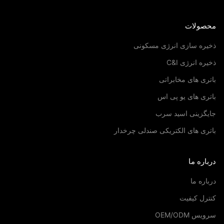
صولات
یره سازی انرژی مسکونی
ره انرژی C&I
ری های مخابراتی
ری های یو پی اس
یگزینی اسید سرب
ری های الکتریکی صندلی چرخدار
اره ما
اره ما
رل کیفیت
س OEM/ODM