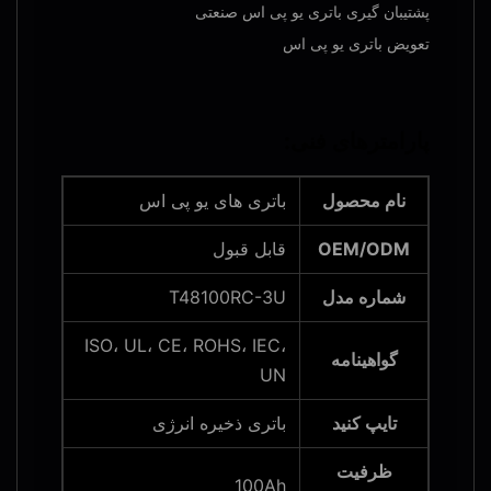
پشتیبان گیری باتری یو پی اس صنعتی
تعویض باتری یو پی اس
پارامترهای فنی:
نام محصول
باتری های یو پی اس
OEM/ODM
قابل قبول
شماره مدل
T48100RC-3U
ISO، UL، CE، ROHS، IEC،
گواهینامه
UN
تایپ کنید
باتری ذخیره انرژی
ظرفیت
100Ah