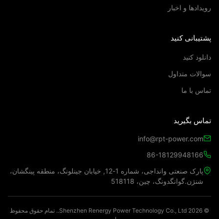
دادها و اخبار
یبانی کنید
لود کنید
لات متداول
س با ما
اس بگیرید
info@rpt-power.com
86-18129948166
پارک صنعتی وانداجی، شماره 1-12, خیابان جینلونگ، منطقه پینگشان،
شنژن.گوانگدونگ، چین، 518118
© 2026 Shenzhen Renergy Power Technology Co., Ltd.. تمام حقوق محفوظ