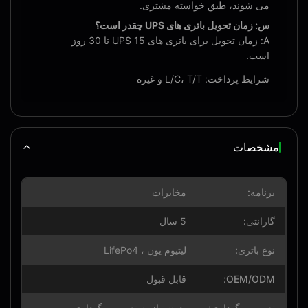
می شوند، طبق خواسته مشتری.
س: زمان تحویل باتری های UPS چقدر است؟
A: زمان تحویل برای باتری های UPS 15 تا 30 روز
است.
شرایط پرداخت: L/C، T/T و غیره
مشخصات
برنامه:
مخابرات
گارانتی:
5 سال
نوع باتری:
لیتیوم یون ، LifePo4
OEM/ODM:
قابل قبول
تعمیر و نگهداری:
بدون نیاز به تعمیر و نگهداری