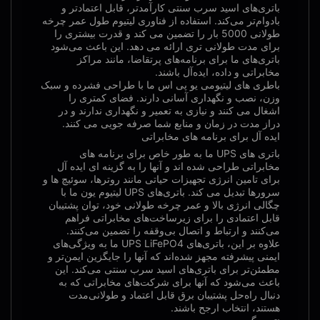
باتری‌های اسید سرب سنتی کارآمدتر، قابل اعتمادتر و
بادوام‌تر می‌کند. استفاده از فناوری لیتیوم طول عمر چرخه
طولانی 5000 بار را تضمین می کند و قدرت بیشتری را
برای مدت طولانی تری ارائه می دهد. این باعث می‌شود
باتری‌های ما برای برنامه‌های پرتقاضا، مانند مراکز
مخابراتی و داده، ایده‌آل باشند.
باطری های لیتیومی یو پی اس ما با طراحی فشرده و سبک
وزن، نصب و نگهداری آسانی دارند. فضای کمتری را
اشغال می کنند و نیازی به تعمیر و نگهداری ندارند و در
دراز مدت در زمان و منابع شما صرفه جویی می کنند.
ایده آل برای برنامه های مخابراتی
باتری های UPS ما به طور خاص برای برنامه های
مخابراتی طراحی شده اند و آنها را به گزینه ای ایده آل
برای تامین انرژی تجهیزات حیاتی مانند روترها، سوئیچ ها و
سرورها تبدیل می کند. باتری‌های UPS لیتیوم یون ما با
چگالی انرژی بالا و عمر چرخه طولانی خود، توان پشتیبان
قابل اعتمادی را برای زیرساخت‌های مخابراتی فراهم
می‌کنند و ارتباط و اتصال بی‌وقفه را تضمین می‌کنند.
علاوه بر این، باتری‌های UPS LiFePO4 ما به ویژگی‌های
ایمنی پیشرفته مجهز شده‌اند که آنها را جایگزین ایمن‌تر و
مطمئن‌تر برای باتری‌های اسید سرب سنتی می‌کند. این
باعث می‌شود که آنها برای شرکت‌های مخابراتی که به
دنبال راه‌حل پشتیبان برق قابل اعتماد و طولانی‌مدت
هستند، انتخاب ارجح باشند.