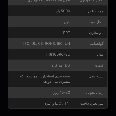
چرخه عمر:
5000 بار
محل مبدا
چین
نام تجاری
RPT
گواهینامه
ISO, UL, CE, ROHS, IEC, UN
مدل
T48100RC-3U
قیمت
قابل مذاکره
بسته بندی
بسته بندی استاندارد ، همانطور که
مشتری می خواهد
زمان تحویل
15-30 روز
شرایط پرداخت
L/C ، T/T و غیره.