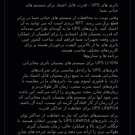
باتری های UPS - قدرت قابل اعتماد برای سیستم های
حیاتی شما
وقتی نوبت به محافظت از سیستم های حیاتی شما در برابر
قطع برق می رسد، RPT برندی است که می توانید به آن
اعتماد کنید. باتری‌های UPS ما به گونه‌ای طراحی شده‌اند
که قدرت پشتیبان قابل اعتمادی را برای اطمینان از عملکرد
بدون وقفه تجهیزات شما فراهم کنند. ساخت کشور چین،
باتری های ما از بالاترین کیفیت برخوردار هستند و برای
کاربردهای مختلف مناسب هستند.
برنامه ها و سناریوها
UPS LI-ION برای سیستم های پشتیبان باتری مخابراتی
باتری‌های UPS ما راه‌حل مناسبی برای شرکت‌های
مخابراتی هستند که به منبع برق پشتیبان قابل اعتماد نیاز
دارند. با فناوری لیتیوم یون ما، باتری‌های ما در مقایسه با
باتری‌های اسید سرب سنتی، زمان کار طولانی‌تر و
زمان‌های شارژ مجدد سریع‌تری را ارائه می‌کنند. این باعث
می شود آنها برای سیستم های پشتیبان باتری مخابراتی که
در آن زمان از کار افتادگی گزینه ای نیست، ایده آل باشند.
UPS LiFePO4 برای حفاظت از حداکثر قدرت
برای سیستم‌های حیاتی که نیاز به حفاظت از حداکثر توان
دارند، باتری‌های UPS LiFePO4 ما بهترین انتخاب هستند. با
چگالی انرژی بالا و عملکرد عالی، زمان پشتیبان گیری
طولانی تری را ارائه می دهند و می توانند چرخه های شارژ