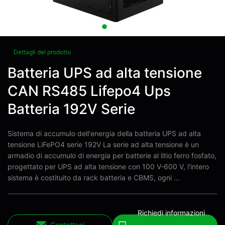
Dettagli del prodotto
Batteria UPS ad alta tensione
CAN RS485 Lifepo4 Ups
Batteria 192V Serie
Sistema di accumulo dell'energia della batteria UPS ad alta
tensione LiFePO4 serie 192V La serie ad alta tensione è un
armadio di accumulo di energia per batterie al litio ferro fosfato,
progettato per UPS ad alta tensione con 100 V-600 V, l'intero
sistema è costituito da rack batteria e CBMS, ogni ...
Richiedi informazioni
Contattaci