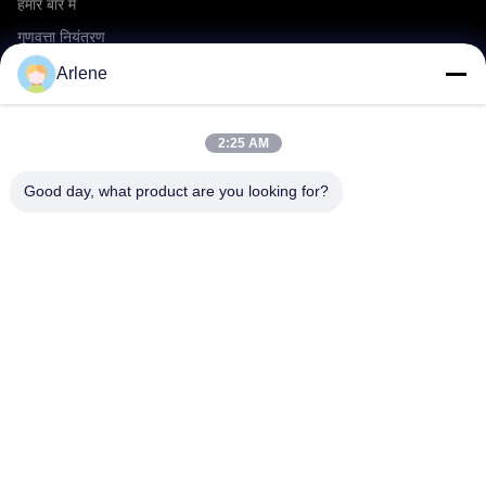
हमारे बारे में
गुणवत्ता नियंत्रण
OEM/ODM सेवा
Arlene
घटनाएँ एवं समाचार
2:25 AM
सहायता
Good day, what product are you looking for?
डाउनलोड करना
पूछे जाने वाले प्रश्न
हमसे संपर्क करें
संपर्क
info@rpt-power.com
86-18129948166
वानडाजी इंडस्ट्रियल पार्क, नंबर 1-12, जिनलोंग एवेन्यू, पिंगशान जिला,
शेन्ज़ेन.गुआंगडोंग, चीन, 518118