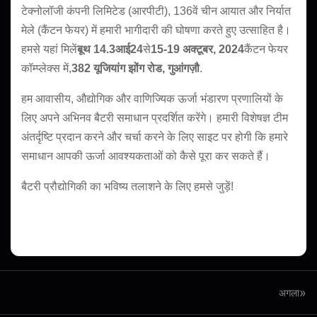
टेक्नोलॉजी कंपनी लिमिटेड (आरपीटी), 136वें चीन आयात और निर्यात
मेले (कैंटन फेयर) में हमारी भागीदारी की घोषणा करते हुए उत्साहित है।
हमसे यहां मिलें
बूथ 14.3आई24
से
15-19 अक्टूबर, 2024
कैंटन फेयर
कॉम्प्लेक्स में,
382 यूजियांग झोंग रोड, गुआंगज़ौ
.
हम आवासीय, औद्योगिक और वाणिज्यिक ऊर्जा भंडारण प्रणालियों के
लिए अपने अभिनव बैटरी समाधान प्रदर्शित करेंगे। हमारी विशेषज्ञ टीम
अंतर्दृष्टि प्रदान करने और चर्चा करने के लिए साइट पर होगी कि हमारे
समाधान आपकी ऊर्जा आवश्यकताओं को कैसे पूरा कर सकते हैं।
बैटरी प्रौद्योगिकी का भविष्य तलाशने के लिए हमसे जुड़ें!
»
अगला