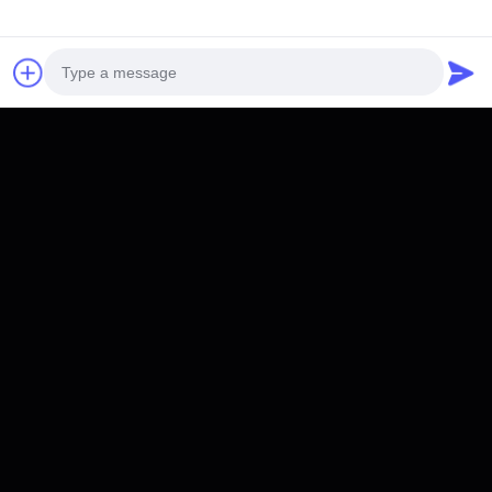
RPES RM25,12 kWhESS
RPES SMAIO4 50,12 ~
Photo
με ράφι
20,48 kWh Ολο-σε-ένα
μονό φάση ESS
Video Call
Λάβετε την καλύτερη τιμή
Λάβετε την καλύτερη τιμή
Audio Call
RPES W3 32.15kWh
RPES-W2 51.2V400Ah