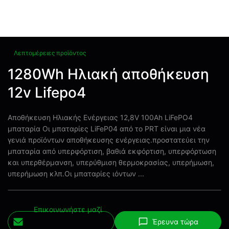
Λεπτομέρειες προϊόντος
1280Wh Ηλιακή αποθήκευση
12v Lifepo4
Αποθήκευση Ηλιακής Ενέργειας 12,8V 100Ah LiFePO4
μπαταρία Οι μπαταρίες LiFeP04 από το PRT είναι μια νέα
γενιά προϊόντων αποθήκευσης ενέργειας.προστατεύει την
μπαταρία από υπερφόρτιση, βαθιά εκφόρτιση, υπερφόρτωση
και υπερθέρμανση, υπερύθμιση θερμοκρασίας, υπερήμωση,
υπερήμωση κλπ.Οι μπαταρίες ιόντων ...
Επικοινωνήστε μαζί
Έρευνα τώρα