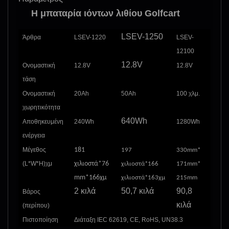
Η μπαταρία ιόντων λιθίου Golfcart
LSEV-1250
Άρθρα
LSEV-1220
LSEV-
12100
12.8V
Ονομαστική
12.8V
12.8V
τάση
Ονομαστική
20Ah
50Ah
100 χλμ.
χωρητικότητα
640Wh
Αποθηκευμένη
240Wh
1280Wh
ενέργεια
Μέγεθος
181
197
330mm*
(L*W*H)
χμ
χιλιοστά
*
76
χιλιοστά
*1
66
171mm*
mm*166
χμ
χιλιοστά
*
163
χμ
215mm
2 κιλά
50,7 κιλά
90,8
Βάρος
κιλά
(περίπου)
Πιστοποίηση
Διάταξη IEC 62619, CE, RoHS, UN38.3