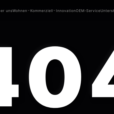
er uns
Wohnen
Kommerziell
Innovation
OEM-Service
Unters
40