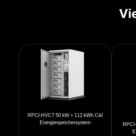
Vie
RPCI-HVC7 50 kW + 112 kWh C&I
Energiespeichersystem
RPCI-
E