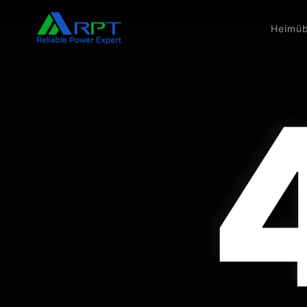
Heim
üb