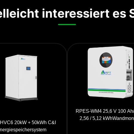
lleicht interessiert es 
RPES-WM4 25,6 V 100 Ah
2,56 / 5,12 kWhWandmont
HVC6 20kW + 50kWh C&I
LiFePO4-Akku für Privatha
nergiespeichersystem