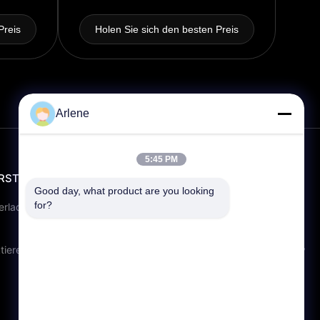
Preis
Holen Sie sich den besten Preis
Arlene
5:45 PM
RSTÜTZUNG
KONTAKT
Good day, what product are you looking 
for?
info@rpt-power.com
erladen
86-18129948166
Wandajie Industrial Park, Nr. 1-12,
tieren Sie uns
Jinlong Avenue, Bezirk Pingshan,
Shenzhen.Guangdong, China,
518118