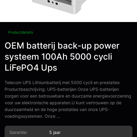
Productdetails
OEM batterij back-up power
systeem 100Ah 5000 cycli
LiFePO4 Ups
Telecom UPS Lithiumbatterij met 5000 cycli en prestaties
Productbeschrijving: UPS-batterijen Onze UPS-batterijen
zorgen voor een betrouwbare en duurzame energievoorziening
voor uw elektronische apparaten.U kunt vertrouwen op de
duurzaamheid en de hoge prestaties van onze UPS-
voedingssystemen. Onze ...
Garantie:
5 jaar