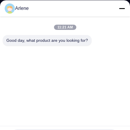
Evenementen en nieuws
Arlene
STEUN
11:21 AM
downloaden
Good day, what product are you looking for?
Veelgestelde vragen
Neem contact met ons op
CONTACT
info@rpt-power.com
86-18129948166
Wandajie Industrial Park, nr. 1-12, Jinlong Avenue, Pingshan
District, Shenzhen.Guangdong, China, 518118
© 2026 Shenzhen Renergy Power Technology Co., Ltd.. . Alle rechten
voorbehouden..