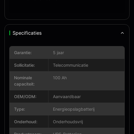
Specificaties
Garantie:
5 jaar
Sollicitatie:
Telecommunicatie
Nominale
100 Ah
capaciteit:
OEM/ODM:
Aanvaardbaar
Type:
Energieopslagbatterij
Onderhoud:
Onderhoudsvrij