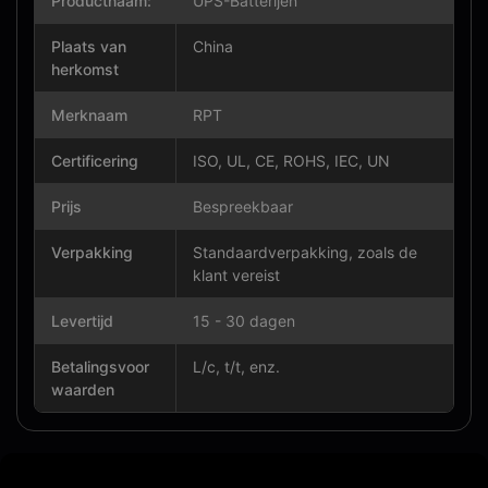
Productnaam:
UPS-Batterijen
Plaats van
China
herkomst
Merknaam
RPT
Certificering
ISO, UL, CE, ROHS, IEC, UN
Prijs
Bespreekbaar
Verpakking
Standaardverpakking, zoals de
klant vereist
Levertijd
15 - 30 dagen
Betalingsvoor
L/c, t/t, enz.
waarden